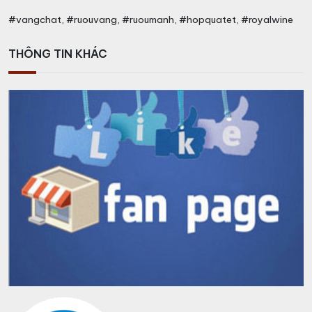
#vangchat, #ruouvang, #ruoumanh, #hopquatet, #royalwine
THÔNG TIN KHÁC