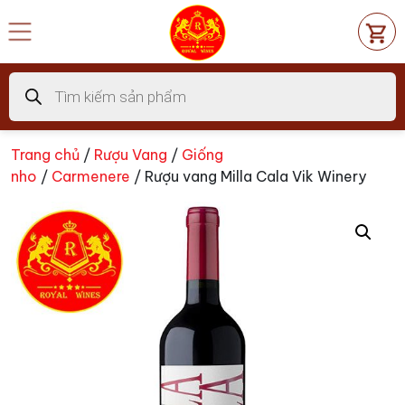
Chuyển
đến
nội
dung
Tìm
kiếm
sản
phẩm
Trang chủ
/
Rượu Vang
/
Giống
nho
/
Carmenere
/ Rượu vang Milla Cala Vik Winery