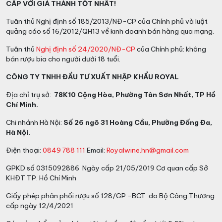
CẤP VỚI GIÁ THÀNH TỐT NHẤT!
Tuân thủ Nghị định số 185/2013/NĐ-CP của Chính phủ và luật
quảng cáo số 16/2012/QH13 về kinh doanh bán hàng qua mạng.
Tuân thủ
Nghị định số 24/2020/NĐ-CP
của Chính phủ: không
bán rượu bia cho người dưới 18 tuổi.
CÔNG TY TNHH ĐẦU TƯ XUẤT NHẬP KHẨU ROYAL
Địa chỉ trụ sở:
78K10 Cộng Hòa, Phường Tân Sơn Nhất, TP Hồ
Chí Minh.
Chi nhánh Hà Nội:
Số 26 ngõ 31 Hoàng Cầu, Phường Đống Đa,
Hà Nội.
Điện thoại:
0849 788 111
Email:
Royalwine.hn@gmail.com
GPKD số 0315092886 Ngày cấp 21/05/2019 Cơ quan cấp Sở
KHĐT TP. Hồ Chí Minh
Giấy phép phân phối rượu số 128/GP -BCT do Bộ Công Thương
cấp ngày 12/4/2021