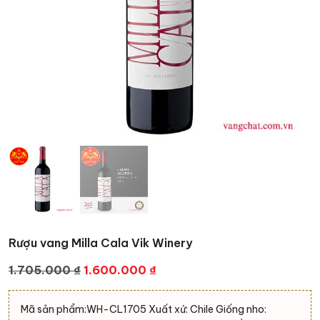
Rượu vang Milla Cala Vik Winery
Giá
Giá
1.705.000
₫
1.600.000
₫
gốc
hiện
là:
tại
Mã sản phẩm:WH-CL1705 Xuất xứ: Chile Giống nho: