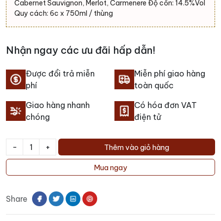
1.705.000 ₫.
là:
Cabernet Sauvignon, Merlot, Carmenere Độ cồn: 14.5%Vol
1.600.000 ₫.
Quy cách: 6c x 750ml / thùng
Nhận ngay các ưu đãi hấp dẫn!
Được đổi trả miễn
Miễn phí giao hàng
phí
toàn quốc
Giao hàng nhanh
Có hóa đơn VAT
chóng
điện tử
-
+
Thêm vào giỏ hàng
Rượu
vang
Mua ngay
Milla
Cala
Share
Vik
Winery