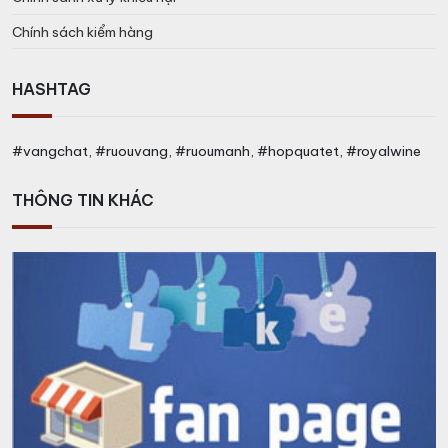
Chính sách kiểm hàng
HASHTAG
#vangchat, #ruouvang, #ruoumanh, #hopquatet, #royalwine
THÔNG TIN KHÁC