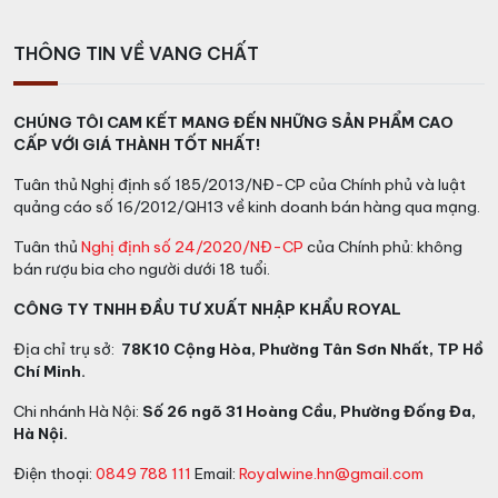
THÔNG TIN VỀ VANG CHẤT
CHÚNG TÔI CAM KẾT MANG ĐẾN NHỮNG SẢN PHẨM CAO
CẤP VỚI GIÁ THÀNH TỐT NHẤT!
Tuân thủ Nghị định số 185/2013/NĐ-CP của Chính phủ và luật
quảng cáo số 16/2012/QH13 về kinh doanh bán hàng qua mạng.
Tuân thủ
Nghị định số 24/2020/NĐ-CP
của Chính phủ: không
bán rượu bia cho người dưới 18 tuổi.
CÔNG TY TNHH ĐẦU TƯ XUẤT NHẬP KHẨU ROYAL
Địa chỉ trụ sở:
78K10 Cộng Hòa, Phường Tân Sơn Nhất, TP Hồ
Chí Minh.
Chi nhánh Hà Nội:
Số 26 ngõ 31 Hoàng Cầu, Phường Đống Đa,
Hà Nội.
Điện thoại:
0849 788 111
Email:
Royalwine.hn@gmail.com