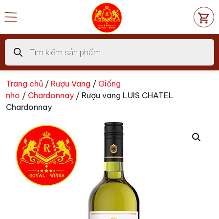
Chuyển
đến
nội
dung
Tìm
kiếm
sản
phẩm
Trang chủ
/
Rượu Vang
/
Giống
nho
/
Chardonnay
/ Rượu vang LUIS CHATEL
Chardonnay