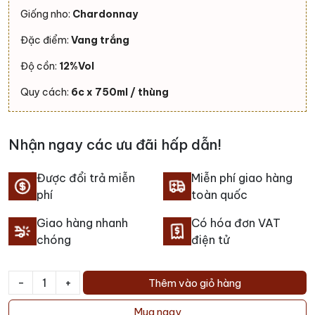
Giống nho:
Chardonnay
Đặc điểm:
Vang trắng
Độ cồn:
12%Vol
Quy cách:
6c x 750ml / thùng
Nhận ngay các ưu đãi hấp dẫn!
Được đổi trả miễn
Miễn phí giao hàng
phí
toàn quốc
Giao hàng nhanh
Có hóa đơn VAT
chóng
điện tử
-
+
Thêm vào giỏ hàng
Rượu
vang
Mua ngay