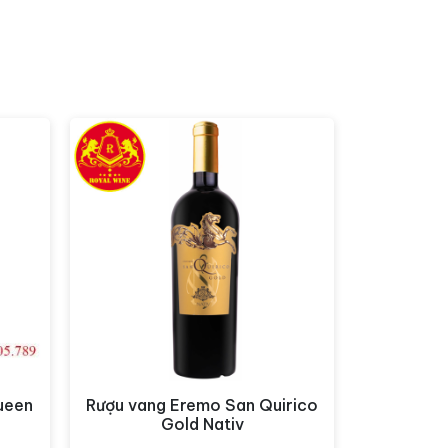
ueen
Rượu vang Eremo San Quirico
Xem nhanh
Gold Nativ