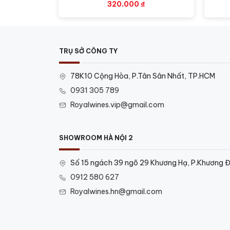
320.000
₫
TRỤ SỞ CÔNG TY
78K10 Cộng Hòa, P.Tân Sân Nhất, TP.HCM
0931 305 789
Royalwines.vip@gmail.com
SHOWROOM HÀ NỘI 2
Số 15 ngách 39 ngõ 29 Khương Hạ, P.Khương Đ
0912 580 627
Royalwines.hn@gmail.com