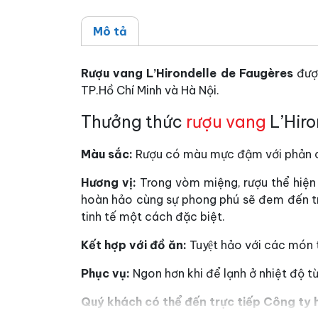
Mô tả
Rượu vang L’Hirondelle de Faugères
được
TP.Hồ Chí Minh và Hà Nội.
Thưởng thức
rượu vang
L’Hiro
Màu sắc:
Rượu có màu mực đậm với phản c
Hương vị:
Trong vòm miệng, rượu thể hiện
hoàn hảo cùng sự phong phú sẽ đem đến t
tinh tế một cách đặc biệt.
Kết hợp với đồ ăn:
Tuyệt hảo với các mó
Phục vụ:
Ngon hơn khi để lạnh ở nhiệt độ từ
Quý khách có thể đến trực tiếp Công ty h