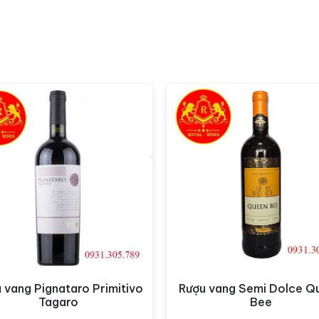
 Quận Tân Bình
Hotline:
0931305789
ạc, Bắc Từ Liêm
Hotline:
0849.788.111
ÁP
ngon khác.
 vang Pignataro Primitivo
Rượu vang Semi Dolce Q
Xem nhanh
Xem nhanh
Tagaro
Bee