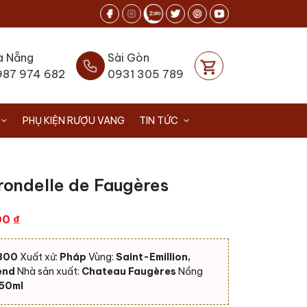
à Nẵng
Sài Gòn
987 974 682
0931 305 789
PHỤ KIỆN RƯỢU VANG
TIN TỨC
rondelle de Faugères
Giá
00
₫
hiện
tại
800
Xuất xứ:
Pháp
Vùng:
Saint-Emillion,
0 ₫.
là:
end
Nhà sản xuất:
Chateau Faugères
Nồng
1.700.000 ₫.
50ml