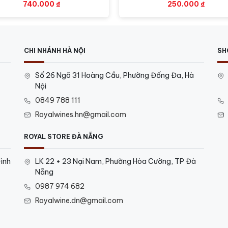
740.000
₫
250.000
₫
CHI NHÁNH HÀ NỘI
SH
Số 26 Ngõ 31 Hoàng Cầu, Phường Đống Đa, Hà
Nội
0849 788 111
Royalwines.hn@gmail.com
ROYAL STORE ĐÀ NẴNG
ình
LK 22 + 23 Nại Nam, Phường Hòa Cường, TP Đà
Nẵng
0987 974 682
Royalwine.dn@gmail.com