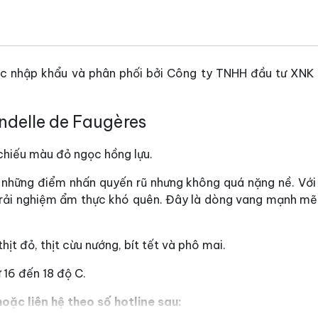
 nhập khẩu và phân phối bởi Công ty TNHH đầu tư XNK R
ndelle de Faugères
hiếu màu đỏ ngọc hồng lựu.
 những điểm nhấn quyến rũ nhưng không quá nặng nề. Với
rải nghiệm ẩm thực khó quên. Đây là dòng vang mạnh mẽ 
n thịt đỏ, thịt cừu nướng,
bít tết và phô mai.
 16 đến 18 độ C.
oặc liên hệ theo số hotline sau: