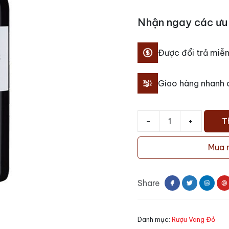
Nhận ngay các ưu 
Được đổi trả miễn
Giao hàng nhanh
-
+
T
Rượu
vang
Mua 
L'Hirondelle
de
Faugères
Share
số
lượng
Danh mục:
Rượu Vang Đỏ