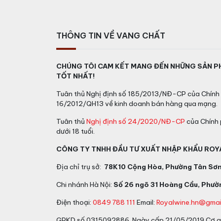
THÔNG TIN VỀ VANG CHẤT
CHÚNG TÔI CAM KẾT MANG ĐẾN NHỮNG SẢN P
TỐT NHẤT!
Tuân thủ Nghị định số 185/2013/NĐ-CP của Chính 
16/2012/QH13 về kinh doanh bán hàng qua mạng.
Tuân thủ
Nghị định số 24/2020/NĐ-CP
của Chính 
dưới 18 tuổi.
CÔNG TY TNHH ĐẦU TƯ XUẤT NHẬP KHẨU ROY
Địa chỉ trụ sở:
78K10 Cộng Hòa, Phường Tân Sơn 
Chi nhánh Hà Nội:
Số 26 ngõ 31 Hoàng Cầu, Phườn
Điện thoại:
0849 788 111
Email:
Royalwine.hn@gmai
GPKD số 0315092886 Ngày cấp 21/05/2019 Cơ qu