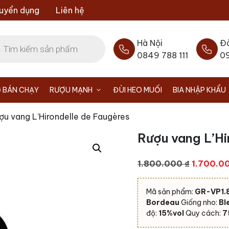
uyển dụng
Liên hệ
Hà Nội
Đ
0849 788 111
0
 BÁN CHẠY
RƯỢU MẠNH
ĐÙI HEO MUỐI
BIA NHẬP KHẨU
ợu vang L’Hirondelle de Faugères
Rượu vang L’Hi
Giá
1.800.000
₫
1.700.0
gốc
là:
Mã sản phẩm:
GR-VP1.
1.800.00
Bordeau
Giống nho:
Bl
độ:
15%vol
Quy cách:
7