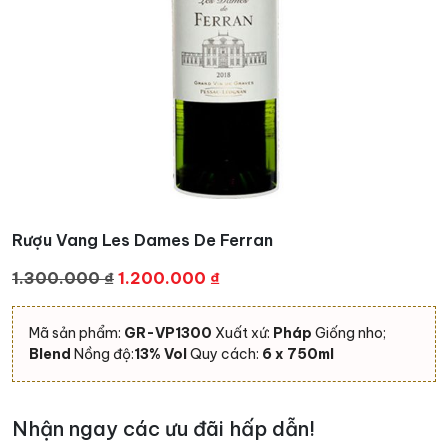
Rượu Vang Les Dames De Ferran
Giá
Giá
1.300.000
₫
1.200.000
₫
gốc
hiện
là:
tại
Mã sản phẩm:
GR-VP1300
Xuất xứ:
Pháp
Giống nho;
1.300.000 ₫.
là:
Blend
Nồng độ:
13% Vol
Quy cách:
6 x 750ml
1.200.000 ₫.
Nhận ngay các ưu đãi hấp dẫn!