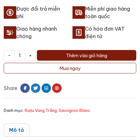
Được đổi trả miễn
Miễn phí giao hàng
phí
toàn quốc
Giao hàng nhanh
Có hóa đơn VAT
chóng
điện tử
-
+
Thêm vào giỏ hàng
Rượu
Vang
Mua ngay
Les
Dames
Share
De
Ferran
số
Danh mục:
Rượu Vang Trắng
,
Sauvignon Blanc
lượng
Mô tả