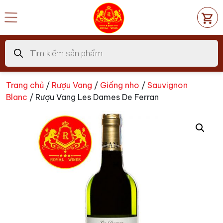
Chuyển
đến
nội
dung
Tìm
kiếm
sản
phẩm
Trang chủ
/
Rượu Vang
/
Giống nho
/
Sauvignon
Blanc
/ Rượu Vang Les Dames De Ferran