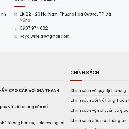
ROYAL STORE ĐÀ NẴNG
ình
LK 22 + 23 Nại Nam, Phường Hòa Cường, TP Đà
Nẵng
0987 974 682
Royalwine.dn@gmail.com
CHÍNH SÁCH
HẨM CAO CẤP VỚI GIÁ THÀNH
Chính sách và quy định chung
Chính sách đổi trả hàng, hoàn 
phủ và luật quảng cáo số
Chính sách vận chuyển và gia
Chính sách bảo mật thông tin
phủ: không bán rượu bia cho người