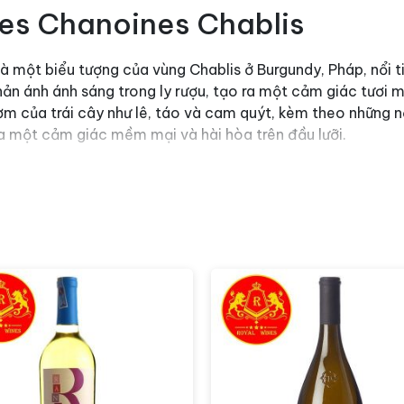
es Chanoines Chablis
 một biểu tượng của vùng Chablis ở Burgundy, Pháp, nổi ti
n ánh ánh sáng trong ly rượu, tạo ra một cảm giác tươi m
hơm của trái cây như lê, táo và cam quýt, kèm theo những
ra một cảm giác mềm mại và hài hòa trên đầu lưỡi.
es Chanoines Chablis là sự lựa chọn hoàn hảo cho các món
của
rượu vang
, tạo ra một trải nghiệm thưởng thức sảng kho
ơi mát của rượu vang kết hợp hoàn hảo với hương thơm của tr
cấu trúc tinh tế, Laroche Les Chanoines Chablis là một lự
và sảng khoái được đánh thức và tôn vinh.