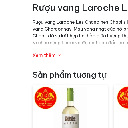
Rượu vang Laroche L
Rượu vang Laroche Les Chanoines Chablis là
vang Chardonnay. Màu vàng nhạt của nó phả
Chablis là sự kết hợp hài hòa giữa hương t
Vị chua sảng khoái và độ axit cân đối tạo 
Khi thưởng thức cùng với món ăn, Laroche L
Xem thêm
hoặc hàu sống sẽ làm nổi bật vị tươi mát 
là sự lựa chọn tuyệt vời, khi vị chua và tư
Sản phẩm tương tự
Với màu sắc tươi mới, hương vị phức tạp và 
nhàng và tinh tế, nơi mà hương vị tươi mát 