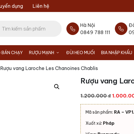
uyển dụng
Liên hệ
Hà Nội
Đ
0849 788 111
0
 BÁN CHẠY
RƯỢU MẠNH
ĐÙI HEO MUỐI
BIA NHẬP KHẨU
 Rượu vang Laroche Les Chanoines Chablis
Rượu vang Lar
Giá
1.200.000
₫
1.000.0
gốc
là:
Mã sản phẩm:
RA – VP1
1.200.00
Xuất xứ:
Pháp