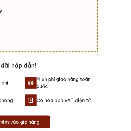
y
đãi hấp dẫn!
Miễn phí giao hàng toàn
 phí
quốc
 chóng
Có hóa đơn VAT điện tử
hêm vào giỏ hàng