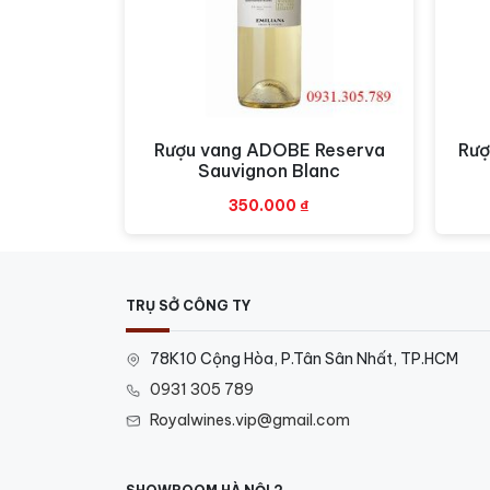
Rượu vang ADOBE Reserva
Rượ
Xem nhanh
Sauvignon Blanc
350.000
₫
TRỤ SỞ CÔNG TY
78K10 Cộng Hòa, P.Tân Sân Nhất, TP.HCM
0931 305 789
Royalwines.vip@gmail.com