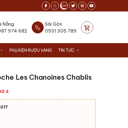
à Nẵng
Sài Gòn
987 974 682
0931 305 789
PHỤ KIỆN RƯỢU VANG
TIN TỨC
oche Les Chanoines Chablis
Giá
00
₫
hiện
tại
.017
0 ₫.
là:
1.000.000 ₫.