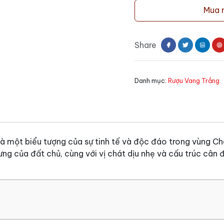
vang
Mua 
Laroche
Les
Chanoines
Share
Chablis
số
lượng
Danh mục:
Rượu Vang Trắng
à một biểu tượng của sự tinh tế và độc đáo trong vùng Ch
ưng của đất chủ, cùng với vị chát dịu nhẹ và cấu trúc cân 