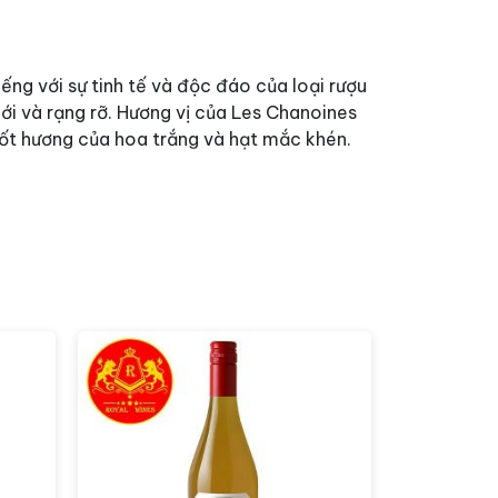
ếng với sự tinh tế và độc đáo của loại rượu
ới và rạng rỡ. Hương vị của Les Chanoines
 nốt hương của hoa trắng và hạt mắc khén.
 hải sản tươi ngon. Một đĩa sashimi cá hồi
ái và hài hòa. Các món salad trái cây cũng
ái cây.
a chọn tuyệt vời cho những buổi tiệc nhẹ