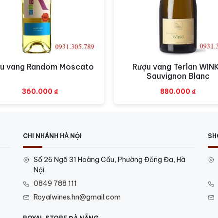
u vang Random Moscato
Rượu vang Terlan WIN
Xem nhanh
Xem nhanh
Sauvignon Blanc
360.000
₫
880.000
₫
CHI NHÁNH HÀ NỘI
SH
Số 26 Ngõ 31 Hoàng Cầu, Phường Đống Đa, Hà
Nội
0849 788 111
Royalwines.hn@gmail.com