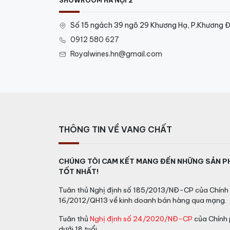
SHOWROOM HÀ NỘI 2
Số 15 ngách 39 ngõ 29 Khương Hạ, P.Khương Đ
0912 580 627
Royalwines.hn@gmail.com
THÔNG TIN VỀ VANG CHẤT
CHÚNG TÔI CAM KẾT MANG ĐẾN NHỮNG SẢN P
TỐT NHẤT!
Tuân thủ Nghị định số 185/2013/NĐ-CP của Chính 
16/2012/QH13 về kinh doanh bán hàng qua mạng.
Tuân thủ
Nghị định số 24/2020/NĐ-CP
của Chính 
dưới 18 tuổi.