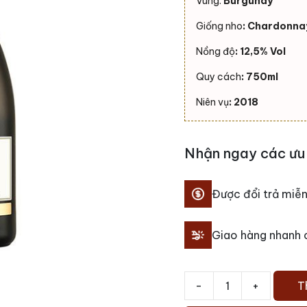
Vùng:
Burgundy
Giống nho
: Chardonna
Nồng độ
: 12,5% Vol
Quy cách
: 750ml
Niên vụ
: 2018
Nhận ngay các ưu 
Được đổi trả miễn
Giao hàng nhanh
-
+
T
Rượu