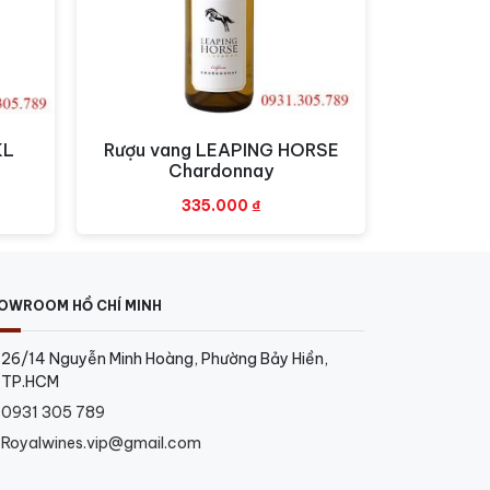
KL
Rượu vang LEAPING HORSE
Xem nhanh
Chardonnay
335.000
₫
OWROOM HỒ CHÍ MINH
26/14 Nguyễn Minh Hoàng, Phường Bảy Hiền,
TP.HCM
0931 305 789
Royalwines.vip@gmail.com