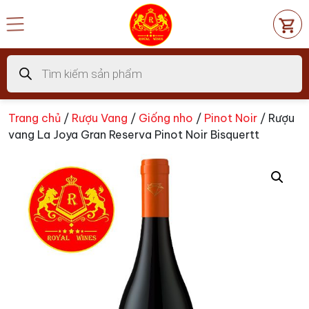
Chuyển
đến
nội
dung
Tìm
kiếm
sản
phẩm
Trang chủ
/
Rượu Vang
/
Giống nho
/
Pinot Noir
/ Rượu
vang La Joya Gran Reserva Pinot Noir Bisquertt