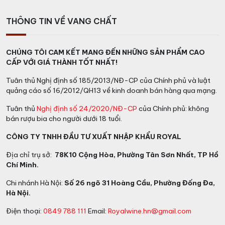
THÔNG TIN VỀ VANG CHẤT
CHÚNG TÔI CAM KẾT MANG ĐẾN NHỮNG SẢN PHẨM CAO
CẤP VỚI GIÁ THÀNH TỐT NHẤT!
Tuân thủ Nghị định số 185/2013/NĐ-CP của Chính phủ và luật
quảng cáo số 16/2012/QH13 về kinh doanh bán hàng qua mạng.
Tuân thủ
Nghị định số 24/2020/NĐ-CP
của Chính phủ: không
bán rượu bia cho người dưới 18 tuổi.
CÔNG TY TNHH ĐẦU TƯ XUẤT NHẬP KHẨU ROYAL
Địa chỉ trụ sở:
78K10 Cộng Hòa, Phường Tân Sơn Nhất, TP Hồ
Chí Minh.
Chi nhánh Hà Nội:
Số 26 ngõ 31 Hoàng Cầu, Phường Đống Đa,
Hà Nội.
Điện thoại:
0849 788 111
Email:
Royalwine.hn@gmail.com