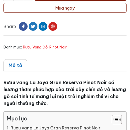
vang
Mua ngay
La
Joya
Share
Gran
Reserva
Pinot
Danh mục:
Rượu Vang Đỏ
,
Pinot Noir
Noir
Bisquertt
số
Mô tả
lượng
Rượu vang La Joya Gran Reserva Pinot Noir có
hương thơm phức hợp của trái cây chín đỏ và hương
gỗ sồi tinh tế mang lại một trải nghiệm thú vị cho
người thưởng thức.
Mục lục
Rượu vang La Joya Gran Reserva Pinot Noir