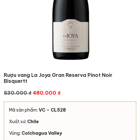
Rượu vang La Joya Gran Reserva Pinot Noir
Bisquertt
Giá
Giá
530.000
₫
480.000
₫
gốc
hiện
là:
tại
Mã sản phẩm:
VC – CL528
530.000 ₫.
là:
Xuất xứ:
Chile
480.000 ₫.
Vùng:
Colchagua Valley