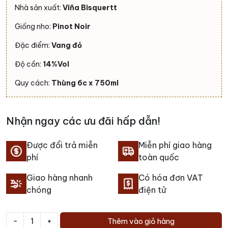
Nhà sản xuất:
Viña Bisquertt
Giống nho:
Pinot Noir
Đặc điểm:
Vang đỏ
Độ cồn:
14%Vol
Quy cách:
Thùng 6c x 750ml
Nhận ngay các ưu đãi hấp dẫn!
Được đổi trả miễn
Miễn phí giao hàng
phí
toàn quốc
Giao hàng nhanh
Có hóa đơn VAT
chóng
điện tử
-
+
Thêm vào giỏ hàng
Rượu