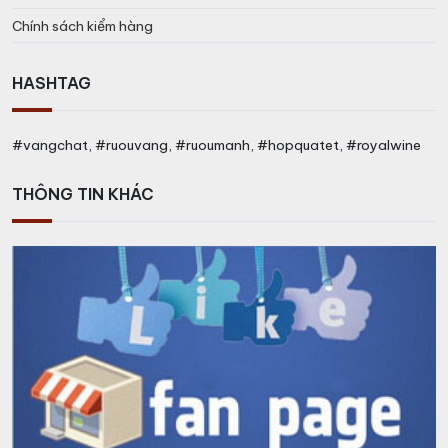
Chính sách kiểm hàng
HASHTAG
#vangchat, #ruouvang, #ruoumanh, #hopquatet, #royalwine
THÔNG TIN KHÁC