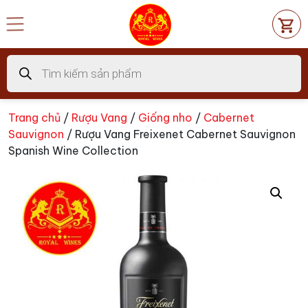
Chuyển
đến
nội
dung
Tìm
kiếm
sản
phẩm
Trang chủ
/
Rượu Vang
/
Giống nho
/
Cabernet
Sauvignon
/ Rượu Vang Freixenet Cabernet Sauvignon
Spanish Wine Collection