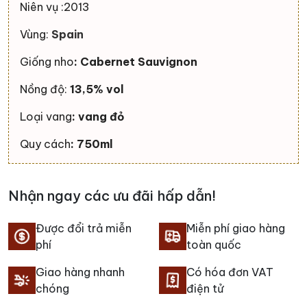
Niên vụ :2013
Vùng:
Spain
Giống nho
: Cabernet Sauvignon
Nồng độ:
13,5% vol
Loại vang
: vang đỏ
Quy cách
: 750ml
Nhận ngay các ưu đãi hấp dẫn!
Được đổi trả miễn
Miễn phí giao hàng
phí
toàn quốc
Giao hàng nhanh
Có hóa đơn VAT
chóng
điện tử