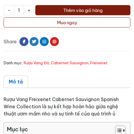
-
+
Thêm vào giỏ hàng
Rượu
Vang
Mua ngay
Freixenet
Cabernet
Share
Sauvignon
Spanish
Wine
Danh mục:
Rượu Vang Đỏ
,
Cabernet Sauvignon
,
Freixenet
Collection
số
lượng
Mô tả
Rượu Vang Freixenet Cabernet Sauvignon Spanish
Wine Collection là sự kết hợp hoàn hảo giữa nghệ
thuật ươm mầm nho và sự tinh tế của quá trình ủ
Mục lục