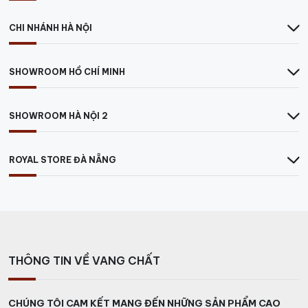
CHI NHÁNH HÀ NỘI
SHOWROOM HỒ CHÍ MINH
SHOWROOM HÀ NỘI 2
ROYAL STORE ĐÀ NẴNG
ruou-vang-don-valentin-lacrado-torrontes
Rượu được tạo từ 100% giống nho Malbec, được ủ
trong thùng gỗ sồi 3 tháng. Mang lại hương thơm của
THÔNG TIN VỀ VANG CHẤT
trái cây chín đỏ chiếm ưu thế. Đi kèm với hương hoa
tím đặc trưng của Malbec của vùng này. Có một số
hương vị khoáng chất và tươi mát khiến loại rượu này
CHÚNG TÔI CAM KẾT MANG ĐẾN NHỮNG SẢN PHẨM CAO