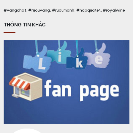
#vangchat, #ruouvang, #ruoumanh, #hopquatet, #royalwine
THÔNG TIN KHÁC