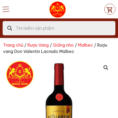
Chuyển
đến
nội
dung
Tìm
kiếm
sản
phẩm
Trang chủ
/
Rượu Vang
/
Giống nho
/
Malbec
/ Rượu
vang Don Valentin Lacrado Malbec