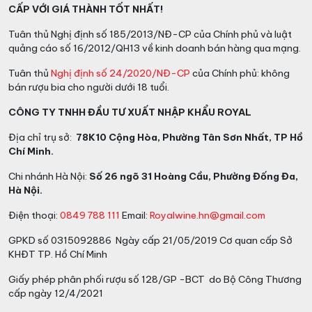
CẤP VỚI GIÁ THÀNH TỐT NHẤT!
trở nên trẻ trung và sống động hơn.
Tuân thủ Nghị định số 185/2013/NĐ-CP của Chính phủ và luật
Xem thêm thông tin trên trang chủ của nhà sản xuất
quảng cáo số 16/2012/QH13 về kinh doanh bán hàng qua mạng.
tại đây:
https://www.bodegasbianchi.com.ar/
Tuân thủ
Nghị định số 24/2020/NĐ-CP
của Chính phủ: không
bán rượu bia cho người dưới 18 tuổi.
CÔNG TY TNHH ĐẦU TƯ XUẤT NHẬP KHẨU ROYAL
Địa chỉ trụ sở:
78K10 Cộng Hòa, Phường Tân Sơn Nhất, TP Hồ
Chí Minh.
Chi nhánh Hà Nội:
Số 26 ngõ 31 Hoàng Cầu, Phường Đống Đa,
Hà Nội.
Điện thoại:
0849 788 111
Email:
Royalwine.hn@gmail.com
GPKD số 0315092886 Ngày cấp 21/05/2019 Cơ quan cấp Sở
KHĐT TP. Hồ Chí Minh
Giấy phép phân phối rượu số 128/GP -BCT do Bộ Công Thương
cấp ngày 12/4/2021