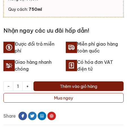
Quy cách:
750ml
Nhận ngay các ưu đãi hấp dẫn!
Được đổi trả miễn
Miễn phí giao hàng
phí
toàn quốc
Giao hàng nhanh
Có hóa đơn VAT
chóng
điện tử
-
+
Thêm vào giỏ hàng
Rượu
vang
Mua ngay
Don
Valentin
Share
Lacrado
Malbec