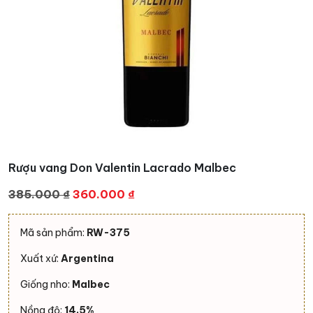
Rượu vang Don Valentin Lacrado Malbec
Giá
Giá
385.000
₫
360.000
₫
gốc
hiện
là:
tại
Mã sản phẩm:
RW-375
385.000 ₫.
là:
Xuất xứ:
Argentina
360.000 ₫.
Giống nho:
Malbec
Nồng độ:
14,5%