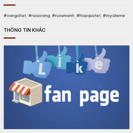
#vangchat, #ruouvang, #ruoumanh, #hopquatet, #royalwine
THÔNG TIN KHÁC