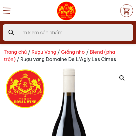
Chuyển
đến
nội
dung
Tìm
kiếm
sản
phẩm
Trang chủ
/
Rượu Vang
/
Giống nho
/
Blend (pha
trộn)
/ Rượu vang Domaine De L’Agly Les Cimes