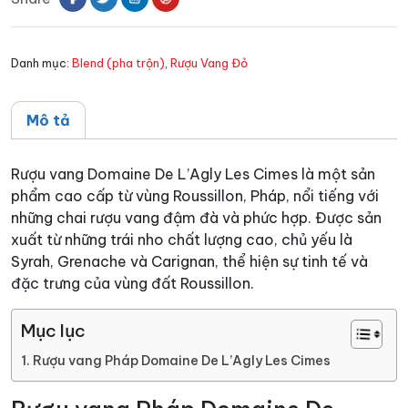
Les
Cimes
Danh mục:
Blend (pha trộn)
,
Rượu Vang Đỏ
số
lượng
Mô tả
Rượu vang Domaine De L’Agly Les Cimes là một sản
phẩm cao cấp từ vùng Roussillon, Pháp, nổi tiếng với
những chai rượu vang đậm đà và phức hợp. Được sản
xuất từ những trái nho chất lượng cao, chủ yếu là
Syrah, Grenache và Carignan, thể hiện sự tinh tế và
đặc trưng của vùng đất Roussillon.
Mục lục
Rượu vang Pháp Domaine De L’Agly Les Cimes