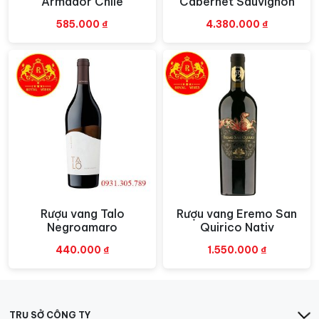
Armador Chile
Cabernet Sauvignon
585.000
₫
4.380.000
₫
Rượu vang Talo
Rượu vang Eremo San
Xem nhanh
Xem nhanh
Negroamaro
Quirico Nativ
440.000
₫
1.550.000
₫
TRỤ SỞ CÔNG TY