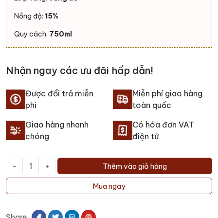
Nồng độ:
15%
Quy cách:
750ml
Nhận ngay các ưu đãi hấp dẫn!
Được đổi trả miễn
Miễn phí giao hàng
phí
toàn quốc
Giao hàng nhanh
Có hóa đơn VAT
chóng
điện tử
-
+
Thêm vào giỏ hàng
Rượu
vang
Mua ngay
Domaine
De
Share
L'Agly