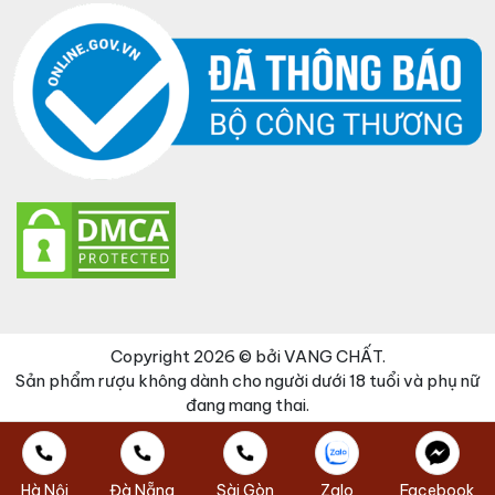
Copyright 2026 © bởi VANG CHẤT.
Sản phẩm rượu không dành cho người dưới 18 tuổi và phụ nữ
đang mang thai.
Đã thêm sản phẩm vào giỏ hàng
Thanh toán
0 items -
0
₫
Hà Nội
Đà Nẵng
Sài Gòn
Zalo
Facebook