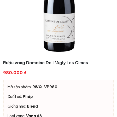
Rượu vang Domaine De L’Agly Les Cimes
980.000
₫
Mã sản phẩm:
RWQ-VP980
Xuất xứ:
Pháp
Giống nho:
Blend
Loại vang:
Vang đỏ