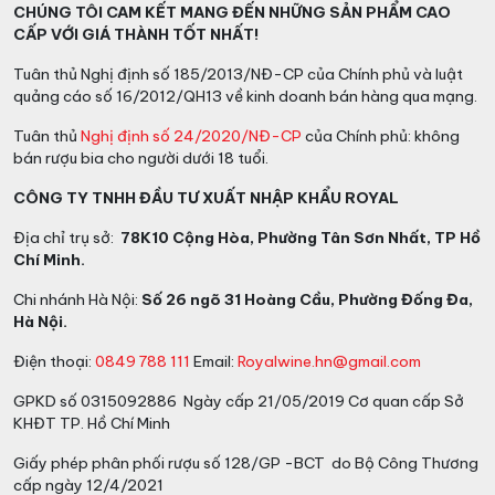
CHÚNG TÔI CAM KẾT MANG ĐẾN NHỮNG SẢN PHẨM CAO
CẤP VỚI GIÁ THÀNH TỐT NHẤT!
Tuân thủ Nghị định số 185/2013/NĐ-CP của Chính phủ và luật
quảng cáo số 16/2012/QH13 về kinh doanh bán hàng qua mạng.
Tuân thủ
Nghị định số 24/2020/NĐ-CP
của Chính phủ: không
bán rượu bia cho người dưới 18 tuổi.
CÔNG TY TNHH ĐẦU TƯ XUẤT NHẬP KHẨU ROYAL
Địa chỉ trụ sở:
78K10 Cộng Hòa, Phường Tân Sơn Nhất, TP Hồ
Chí Minh.
Chi nhánh Hà Nội:
Số 26 ngõ 31 Hoàng Cầu, Phường Đống Đa,
Hà Nội.
Điện thoại:
0849 788 111
Email:
Royalwine.hn@gmail.com
GPKD số 0315092886 Ngày cấp 21/05/2019 Cơ quan cấp Sở
KHĐT TP. Hồ Chí Minh
Giấy phép phân phối rượu số 128/GP -BCT do Bộ Công Thương
cấp ngày 12/4/2021