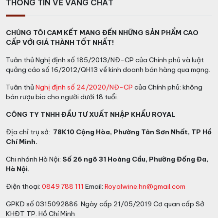
THÔNG TIN VỀ VANG CHẤT
CHÚNG TÔI CAM KẾT MANG ĐẾN NHỮNG SẢN PHẨM CAO
CẤP VỚI GIÁ THÀNH TỐT NHẤT!
Tuân thủ Nghị định số 185/2013/NĐ-CP của Chính phủ và luật
quảng cáo số 16/2012/QH13 về kinh doanh bán hàng qua mạng.
Tuân thủ
Nghị định số 24/2020/NĐ-CP
của Chính phủ: không
bán rượu bia cho người dưới 18 tuổi.
CÔNG TY TNHH ĐẦU TƯ XUẤT NHẬP KHẨU ROYAL
Địa chỉ trụ sở:
78K10 Cộng Hòa, Phường Tân Sơn Nhất, TP Hồ
Chí Minh.
Chi nhánh Hà Nội:
Số 26 ngõ 31 Hoàng Cầu, Phường Đống Đa,
Hà Nội.
Điện thoại:
0849 788 111
Email:
Royalwine.hn@gmail.com
GPKD số 0315092886 Ngày cấp 21/05/2019 Cơ quan cấp Sở
KHĐT TP. Hồ Chí Minh