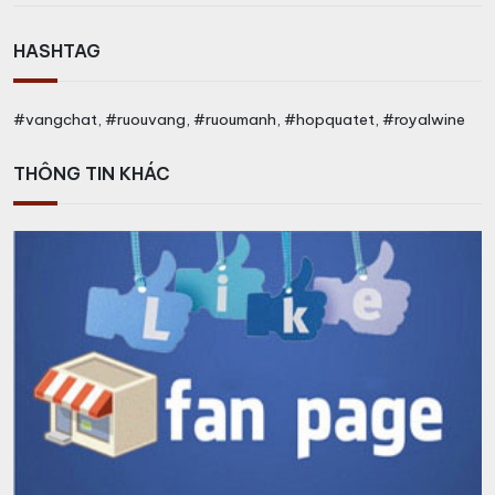
HASHTAG
#vangchat, #ruouvang, #ruoumanh, #hopquatet, #royalwine
THÔNG TIN KHÁC