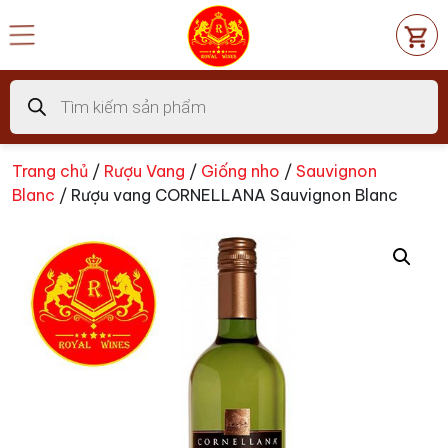
Chuyển
đến
nội
dung
Tìm
kiếm
sản
phẩm
Trang chủ
/
Rượu Vang
/
Giống nho
/
Sauvignon
Blanc
/ Rượu vang CORNELLANA Sauvignon Blanc