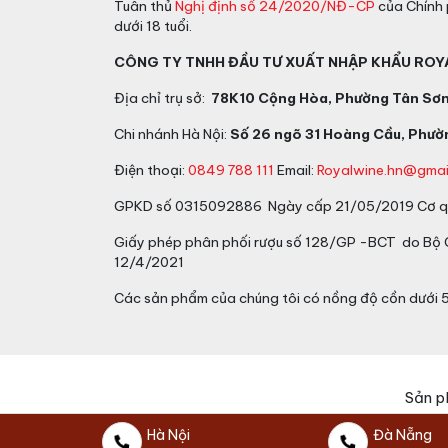
Tuân thủ
Nghị định số 24/2020/NĐ-CP
của Chính 
dưới 18 tuổi.
CÔNG TY TNHH ĐẦU TƯ XUẤT NHẬP KHẨU ROY
Địa chỉ trụ sở:
78K10 Cộng Hòa, Phường Tân Sơn 
Chi nhánh Hà Nội:
Số 26 ngõ 31 Hoàng Cầu, Phườn
Điện thoại:
0849 788 111
Email:
Royalwine.hn@gmai
GPKD số 0315092886 Ngày cấp 21/05/2019 Cơ qu
Giấy phép phân phối rượu số 128/GP -BCT do Bộ
12/4/2021
Các sản phẩm của chúng tôi có nồng độ cồn dưới 
Sản p
Hà Nội
Đà Nẵng