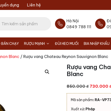
uyển dụng
Liên hệ
Hà Nội
Đ
0849 788 111
0
 BÁN CHẠY
RƯỢU MẠNH
ĐÙI HEO MUỐI
BIA NHẬP KHẨU
gnon Blanc
/ Rượu vang Chateau Reynon Sauvignon Blanc
Rượu vang Cha
Blanc
Giá
850.000
₫
730.000
gốc
là:
Mã sản phẩm
: RA-VP7
850.000 ₫
Xuất xứ
: Pháp