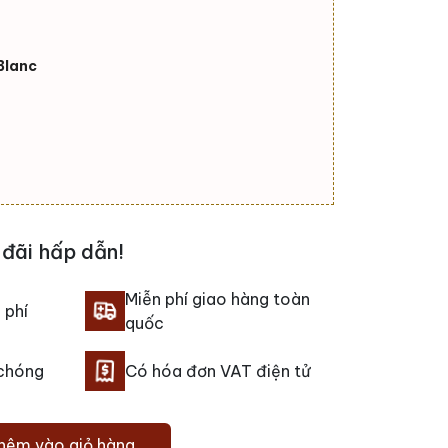
Blanc
đãi hấp dẫn!
Miễn phí giao hàng toàn
 phí
quốc
 chóng
Có hóa đơn VAT điện tử
hêm vào giỏ hàng