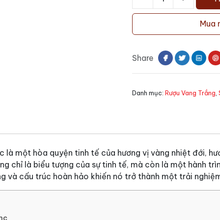
Rượu
vang
Mua 
Chateau
Reynon
Sauvignon
Share
Blanc
số
lượng
Danh mục:
Rượu Vang Trắng
,
là một hòa quyện tinh tế của hương vị vàng nhiệt đới, h
 chỉ là biểu tượng của sự tinh tế, mà còn là một hành tr
 và cấu trúc hoàn hảo khiến nó trở thành một trải nghiệ
nc