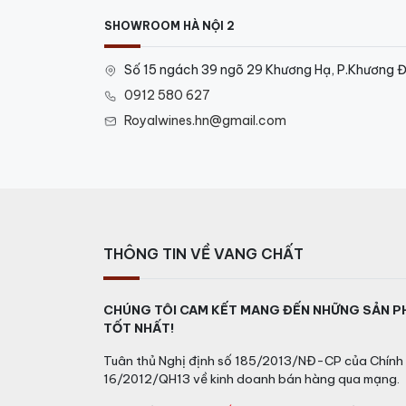
SHOWROOM HÀ NỘI 2
Số 15 ngách 39 ngõ 29 Khương Hạ, P.Khương Đ
0912 580 627
Royalwines.hn@gmail.com
THÔNG TIN VỀ VANG CHẤT
CHÚNG TÔI CAM KẾT MANG ĐẾN NHỮNG SẢN P
TỐT NHẤT!
Tuân thủ Nghị định số 185/2013/NĐ-CP của Chính 
16/2012/QH13 về kinh doanh bán hàng qua mạng.