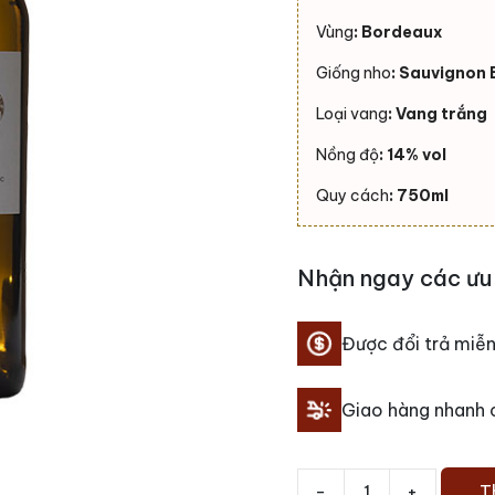
Vùng
: Bordeaux
Giống nho
: Sauvignon 
Loại vang
: Vang trắng
Nồng độ
: 14% vol
Quy cách
: 750ml
Nhận ngay các ưu 
Được đổi trả miễn
Giao hàng nhanh
-
+
T