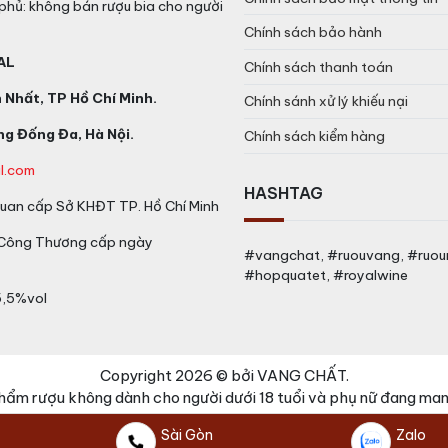
phủ: không bán rượu bia cho người
Chính sách bảo hành
AL
Chính sách thanh toán
Nhất, TP Hồ Chí Minh.
Chính sánh xử lý khiếu nại
g Đống Đa, Hà Nội.
Chính sách kiểm hàng
l.com
HASHTAG
an cấp Sở KHĐT TP. Hồ Chí Minh
 Công Thương cấp ngày
#vangchat, #ruouvang, #ruo
#hopquatet, #royalwine
5,5%vol
Copyright 2026 © bởi VANG CHẤT.
hẩm rượu không dành cho người dưới 18 tuổi và phụ nữ đang mang
Sài Gòn
Zalo