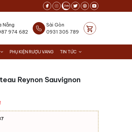
à Nẵng
Sài Gòn
987 974 682
0931 305 789
PHỤ KIỆN RƯỢU VANG
TIN TỨC
teau Reynon Sauvignon
Giá
₫
hiện
tại
37
.
là:
730.000 ₫.