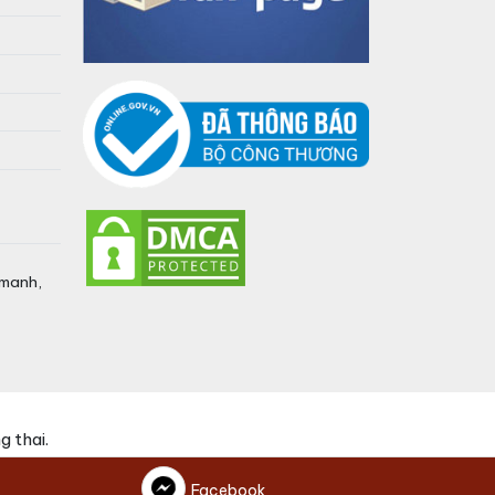
umanh,
 thai.
Facebook