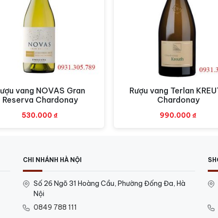
hấp dẫn.
m, hòa quyện, kết hợp của nhiều loại trái cây và gia vị đặ
sản tươi ngon, salad rau xanh hoặc đơn giản chỉ là thưởng
thức rượu là 8 đến 10 độ C.
à lựa chọn hoàn hảo cho những bữa tiệc gia đình, buổi họp
ượu vang NOVAS Gran
Rượu vang Terlan KRE
Xem nhanh
Xem nhanh
iãn cuối ngày
Reserva Chardonay
Chardonay
530.000
₫
990.000
₫
CHI NHÁNH HÀ NỘI
SH
Số 26 Ngõ 31 Hoàng Cầu, Phường Đống Đa, Hà
Nội
0849 788 111