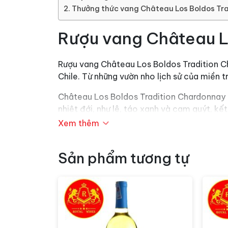
Thưởng thức vang Château Los Boldos Tr
Rượu vang Château L
Rượu vang Château Los Boldos Tradition Ch
Chile. Từ những vườn nho lịch sử của miền
Château Los Boldos Tradition Chardonnay đ
nhiệt đới, như lê, táo xanh và cam quýt, kế
mát và phức tạp trên đầu lưỡi.
Xem thêm
Sản phẩm tương tự
Thưởng thức vang Ch
Chateau Los Boldos
được thành lập vào 
phong cách vang Pháp cộng thêm điều kiện 
mang đến chất lượng tuyệt hảo cho các dò