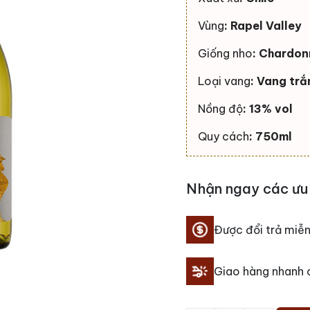
Vùng
: Rapel Valley
Giống nho
: Chardo
Loại vang
: Vang trắ
Nồng độ
: 13% vol
Quy cách
: 750ml
Nhận ngay các ưu 
Được đổi trả miễn
Giao hàng nhanh