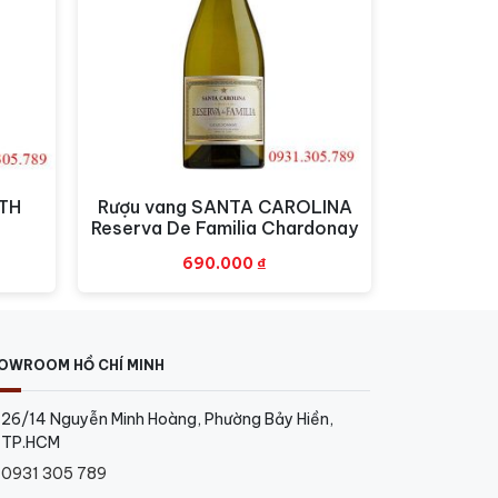
c biệt.
 thức trong những buổi tối thư giãn…
 mặt bạn bè, hoặc thậm chí chỉ là để
UTH
Rượu vang SANTA CAROLINA
Xem nhanh
Reserva De Familia Chardonay
690.000
₫
OWROOM HỒ CHÍ MINH
26/14 Nguyễn Minh Hoàng, Phường Bảy Hiền,
TP.HCM
0931 305 789