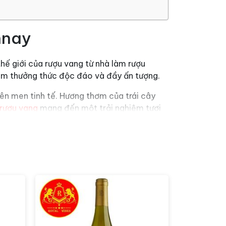
nnay
hế giới của rượu vang từ nhà làm rượu
iệm thưởng thức độc đáo và đầy ấn tượng.
ên men tinh tế. Hương thơm của trái cây
rượu vang
mang đến một trải nghiệm tươi
 Chardonnay
hượng hạng. Rượu vang được sản xuất theo
ận lợi từ dòng sông Cachapoal và dãy Andes