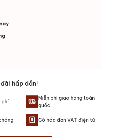
nnay
ng
đãi hấp dẫn!
Miễn phí giao hàng toàn
 phí
quốc
 chóng
Có hóa đơn VAT điện tử