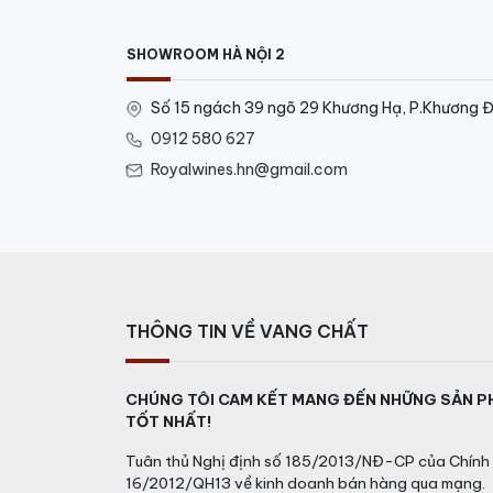
SHOWROOM HÀ NỘI 2
Số 15 ngách 39 ngõ 29 Khương Hạ, P.Khương Đ
0912 580 627
Royalwines.hn@gmail.com
THÔNG TIN VỀ VANG CHẤT
CHÚNG TÔI CAM KẾT MANG ĐẾN NHỮNG SẢN P
TỐT NHẤT!
Tuân thủ Nghị định số 185/2013/NĐ-CP của Chính 
16/2012/QH13 về kinh doanh bán hàng qua mạng.