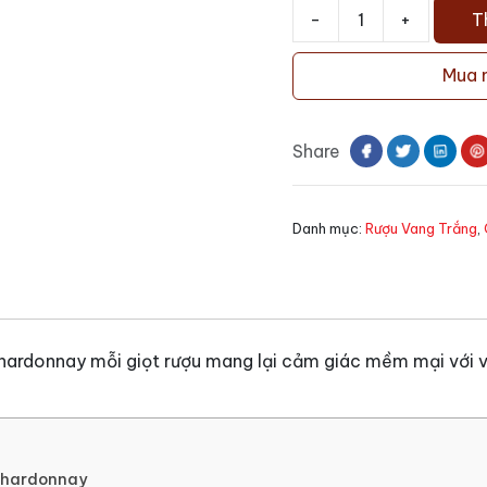
-
+
T
Rượu
vang
Mua 
Château
Los
Boldos
Share
Tradition
Chardonnay
số
Danh mục:
Rượu Vang Trắng
,
lượng
ardonnay mỗi giọt rượu mang lại cảm giác mềm mại với vị
 Chardonnay