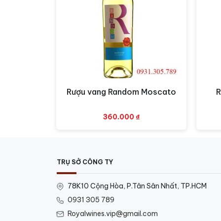
Màu sắc:
Rượu vang có màu vàng rơm rất 
Hương vị:
Hương thơm của rượu là sự đan xe
Kết hợp món ăn:
Dùng kèm với các món hải 
Phục vụ:
Nhiệt độ tuyệt vời nhất để thưởng 
Château Los Boldos Tradition Chardonnay l
Rượu vang Random Moscato
R
Xem nhanh
thưởng thức trong những khoảnh khắc thư g
360.000
₫
TRỤ SỞ CÔNG TY
78K10 Cộng Hòa, P.Tân Sân Nhất, TP.HCM
0931 305 789
Royalwines.vip@gmail.com