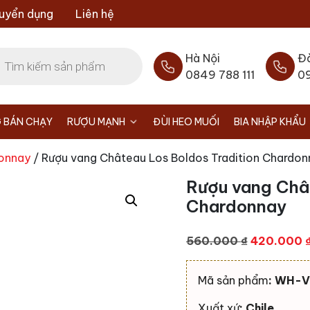
uyển dụng
Liên hệ
Hà Nội
Đ
0849 788 111
0
 BÁN CHẠY
RƯỢU MẠNH
ĐÙI HEO MUỐI
BIA NHẬP KHẨU
onnay
/ Rượu vang Château Los Boldos Tradition Chardon
Rượu vang Chât
Chardonnay
Giá
560.000
₫
420.000
gốc
là:
Mã sản phẩm
: WH-
560.000 ₫
Xuất xứ
: Chile