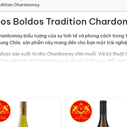
adition Chardonnay
os Boldos Tradition Chardo
ardonnay biểu tượng của sự tinh tế và phong cách trong t
 trung Chile, sản phẩm này mang đến cho bạn một trải ngh
ược sản xuất từ nho Chardonnay chín muồi. Với kỹ thuật l
t hợp với một chút hương hoa và gỗ sồi từ thùng ủ. Mỗi giọt
âteau Los Boldos Tradition
năm 1991 với mục tiêu sản xuất loại rượu vang Chile t
thuận lợi về giống nho và khu vực địa lý. Cùng với sự thu
ng rượu vang Los Boldos.