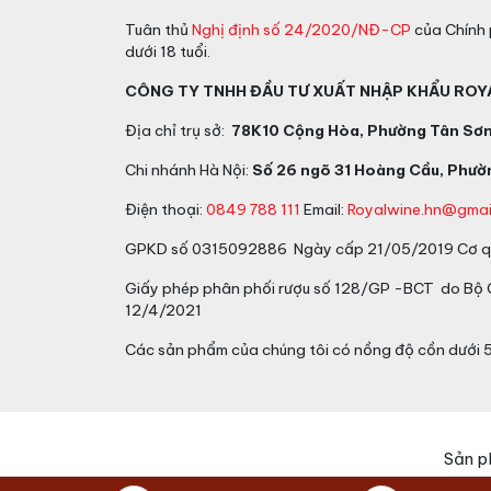
Tuân thủ
Nghị định số 24/2020/NĐ-CP
của Chính 
dưới 18 tuổi.
CÔNG TY TNHH ĐẦU TƯ XUẤT NHẬP KHẨU ROY
Địa chỉ trụ sở:
78K10 Cộng Hòa, Phường Tân Sơn 
Chi nhánh Hà Nội:
Số 26 ngõ 31 Hoàng Cầu, Phườn
Điện thoại:
0849 788 111
Email:
Royalwine.hn@gmai
GPKD số 0315092886 Ngày cấp 21/05/2019 Cơ qu
Giấy phép phân phối rượu số 128/GP -BCT do Bộ
12/4/2021
Các sản phẩm của chúng tôi có nồng độ cồn dưới 
Sản p