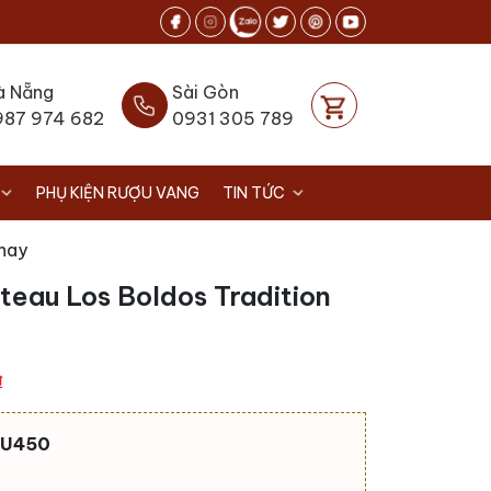
à Nẵng
Sài Gòn
987 974 682
0931 305 789
PHỤ KIỆN RƯỢU VANG
TIN TỨC
nay
eau Los Boldos Tradition
Giá
₫
hiện
tại
VU450
.
là:
420.000 ₫.