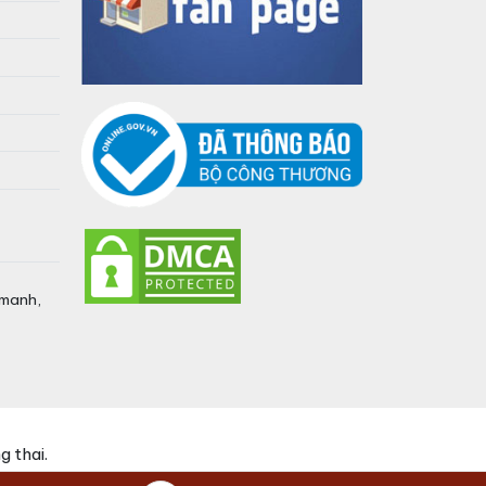
umanh,
 thai.