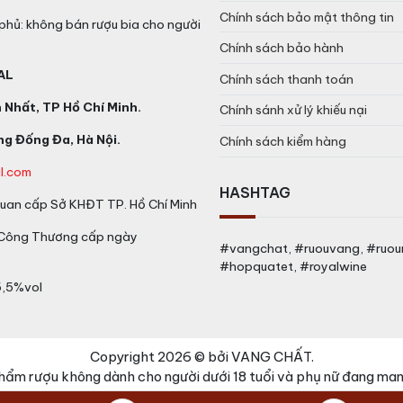
Chính sách bảo mật thông tin
phủ: không bán rượu bia cho người
Chính sách bảo hành
AL
Chính sách thanh toán
Nhất, TP Hồ Chí Minh.
Chính sánh xử lý khiếu nại
g Đống Đa, Hà Nội.
Chính sách kiểm hàng
l.com
HASHTAG
an cấp Sở KHĐT TP. Hồ Chí Minh
 Công Thương cấp ngày
#vangchat, #ruouvang, #ruo
#hopquatet, #royalwine
5,5%vol
Copyright 2026 © bởi VANG CHẤT.
hẩm rượu không dành cho người dưới 18 tuổi và phụ nữ đang mang