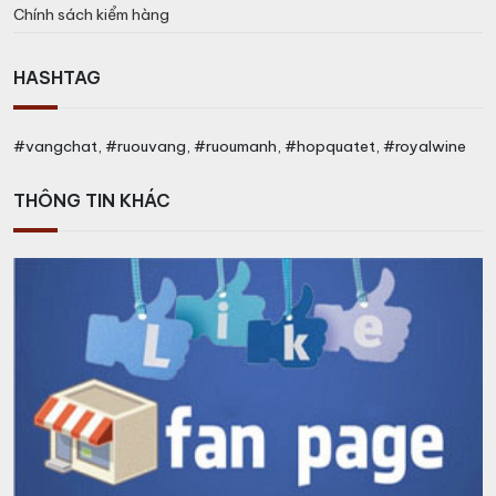
Chính sách kiểm hàng
HASHTAG
#vangchat, #ruouvang, #ruoumanh, #hopquatet, #royalwine
THÔNG TIN KHÁC