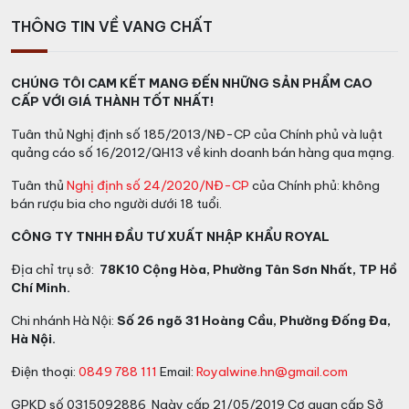
THÔNG TIN VỀ VANG CHẤT
CHÚNG TÔI CAM KẾT MANG ĐẾN NHỮNG SẢN PHẨM CAO
CẤP VỚI GIÁ THÀNH TỐT NHẤT!
Tuân thủ Nghị định số 185/2013/NĐ-CP của Chính phủ và luật
quảng cáo số 16/2012/QH13 về kinh doanh bán hàng qua mạng.
Tuân thủ
Nghị định số 24/2020/NĐ-CP
của Chính phủ: không
bán rượu bia cho người dưới 18 tuổi.
CÔNG TY TNHH ĐẦU TƯ XUẤT NHẬP KHẨU ROYAL
Địa chỉ trụ sở:
78K10 Cộng Hòa, Phường Tân Sơn Nhất, TP Hồ
Chí Minh.
Chi nhánh Hà Nội:
Số 26 ngõ 31 Hoàng Cầu, Phường Đống Đa,
Hà Nội.
Điện thoại:
0849 788 111
Email:
Royalwine.hn@gmail.com
GPKD số 0315092886 Ngày cấp 21/05/2019 Cơ quan cấp Sở