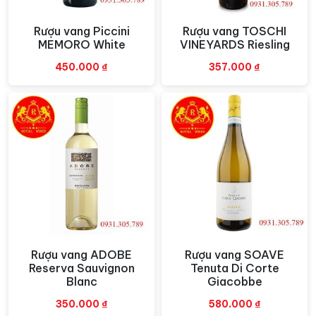
lại cảm giác mượt mà và tròn đầy trên vòm miệng.
Hậu vị kéo dài và dễ chịu, với sự cân bằng tốt giữa axit
Rượu vang Piccini
Rượu vang TOSCHI
Xem nhanh
Xem nhanh
MEMORO White
VINEYARDS Riesling
và hương vị trái cây, tạo nên một trải nghiệm thưởng
thức độc đáo và đầy cảm xúc.
450.000
₫
357.000
₫
Những trái nho Chardonnay được thu hoạch thủ công
từ những khu vườn nho chất lượng cao của Chanson tại
Mâcon Villages. Sau đó, chúng được nghiền nát và lên
men trong thùng thép không gỉ để bảo tồn hương vị
tinh tế và đặc trưng của trái nho.
Rượu vang ADOBE
Rượu vang SOAVE
Xem nhanh
Xem nhanh
Reserva Sauvignon
Tenuta Di Corte
Blanc
Giacobbe
350.000
₫
580.000
₫