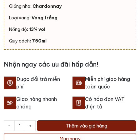
Giống nho
: Chardonnay
Loại vang
: Vang trắng
Nồng độ
: 13% vol
Quy cách
: 750ml
Nhận ngay các ưu đãi hấp dẫn!
Được đổi trả miễn
Miễn phí giao hàng
phí
toàn quốc
Giao hàng nhanh
Có hóa đơn VAT
chóng
điện tử
-
+
Thêm vào giỏ hàng
Rượu
vang
Mua ngay