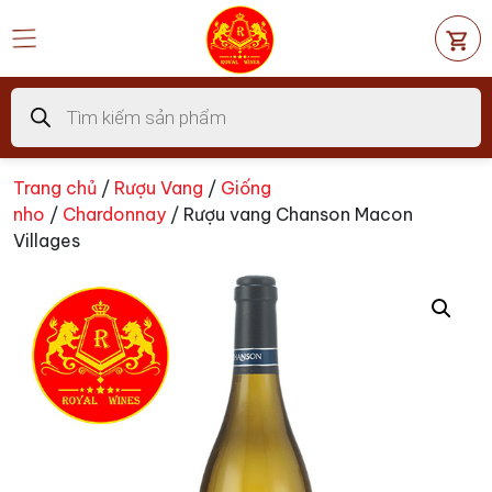
Chuyển
đến
nội
dung
Tìm
kiếm
sản
phẩm
Trang chủ
/
Rượu Vang
/
Giống
nho
/
Chardonnay
/ Rượu vang Chanson Macon
Villages