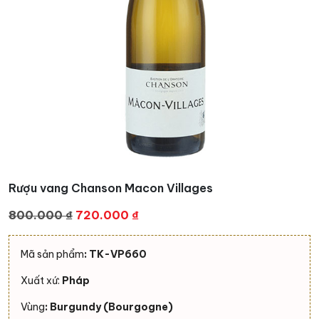
Rượu vang Chanson Macon Villages
Giá
Giá
800.000
₫
720.000
₫
gốc
hiện
là:
tại
Mã sản phẩm
: TK-VP660
800.000 ₫.
là:
Xuất xứ:
Pháp
720.000 ₫.
Vùng
: Burgundy (Bourgogne)