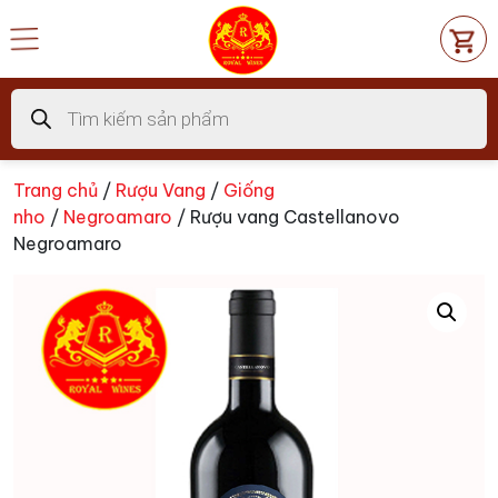
Chuyển
đến
nội
dung
Tìm
kiếm
sản
phẩm
Trang chủ
/
Rượu Vang
/
Giống
nho
/
Negroamaro
/ Rượu vang Castellanovo
Negroamaro