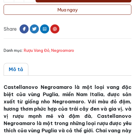
Rượu
vang
Mua ngay
Castellanovo
Negroamaro
Share
số
lượng
Danh mục:
Rượu Vang Đỏ
,
Negroamaro
Mô tả
Castellanovo Negroamaro là một loại vang đặc
biệt của vùng Puglia, miền Nam Italia, được sản
xuất từ giống nho Negroamaro. Với màu đỏ đậm,
hương thơm phức hợp của trái cây đen và gia vị, và
vị rượu mạnh mẽ và đậm đà, Castellanovo
Negroamaro là một trong những loại rượu được yêu
thích của vùng Puglia và cả thế giới. Chai vang này