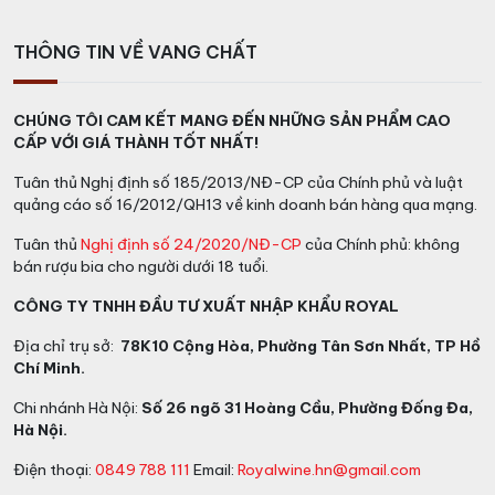
THÔNG TIN VỀ VANG CHẤT
CHÚNG TÔI CAM KẾT MANG ĐẾN NHỮNG SẢN PHẨM CAO
CẤP VỚI GIÁ THÀNH TỐT NHẤT!
Tuân thủ Nghị định số 185/2013/NĐ-CP của Chính phủ và luật
quảng cáo số 16/2012/QH13 về kinh doanh bán hàng qua mạng.
Tuân thủ
Nghị định số 24/2020/NĐ-CP
của Chính phủ: không
bán rượu bia cho người dưới 18 tuổi.
CÔNG TY TNHH ĐẦU TƯ XUẤT NHẬP KHẨU ROYAL
Địa chỉ trụ sở:
78K10 Cộng Hòa, Phường Tân Sơn Nhất, TP Hồ
Chí Minh.
Chi nhánh Hà Nội:
Số 26 ngõ 31 Hoàng Cầu, Phường Đống Đa,
Hà Nội.
Điện thoại:
0849 788 111
Email:
Royalwine.hn@gmail.com