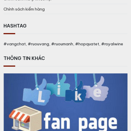
Chính sách kiểm hàng
HASHTAG
#vangchat, #ruouvang, #ruoumanh, #hopquatet, #royalwine
THÔNG TIN KHÁC