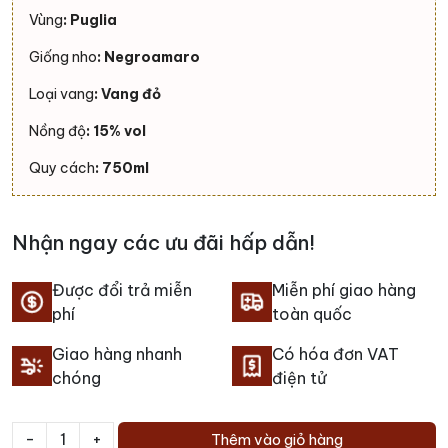
Vùng
: Puglia
Giống nho
: Negroamaro
Loại vang
: Vang đỏ
Nồng độ
: 15% vol
Quy cách
: 750ml
Nhận ngay các ưu đãi hấp dẫn!
Được đổi trả miễn
Miễn phí giao hàng
phí
toàn quốc
Giao hàng nhanh
Có hóa đơn VAT
chóng
điện tử
-
+
Thêm vào giỏ hàng