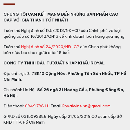
CHÚNG TÔI CAM KẾT MANG ĐẾN NHỮNG SẢN PHẨM CAO
CẤP VỚI GIÁ THÀNH TỐT NHẤT!
Tuân thủ Nghị định số 185/2013/NĐ-CP của Chính phủ và luật
quảng cáo số 16/2012/QH13 về kinh doanh bán hàng qua mạng.
Tuân thủ
Nghị định số 24/2020/NĐ-CP
của Chính phủ: không
bán rượu bia cho người dưới 18 tuổi.
CÔNG TY TNHH ĐẦU TƯ XUẤT NHẬP KHẨU ROYAL
Địa chỉ trụ sở:
78K10 Cộng Hòa, Phường Tân Sơn Nhất, TP Hồ
Chí Minh.
Chi nhánh Hà Nội:
Số 26 ngõ 31 Hoàng Cầu, Phường Đống Đa,
Hà Nội.
Điện thoại:
0849 788 111
Email:
Royalwine.hn@gmail.com
GPKD số 0315092886 Ngày cấp 21/05/2019 Cơ quan cấp Sở
KHĐT TP. Hồ Chí Minh