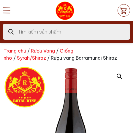
Chuyển
đến
nội
dung
Tìm
kiếm
sản
phẩm
Trang chủ
/
Rượu Vang
/
Giống
nho
/
Syrah/Shiraz
/ Rượu vang Barramundi Shiraz