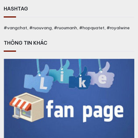
HASHTAG
#vangchat, #ruouvang, #ruoumanh, #hopquatet, #royalwine
THÔNG TIN KHÁC