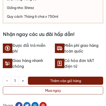
Giống nho: Shiraz
Quy cách: Thùng 6 chai x 750ml
Nhận ngay các ưu đãi hấp dẫn!
Được đổi trả miễn
Miễn phí giao hàng
phí
toàn quốc
Giao hàng nhanh
Có hóa đơn VAT
chóng
điện tử
-
+
Thêm vào giỏ hàng
Rượu
vang
Mua ngay
Barramundi
Shiraz
Share
số