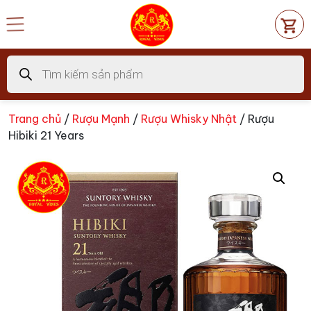
Chuyển
đến
nội
dung
Tìm
kiếm
sản
phẩm
Trang chủ
/
Rượu Mạnh
/
Rượu Whisky Nhật
/ Rượu
Hibiki 21 Years