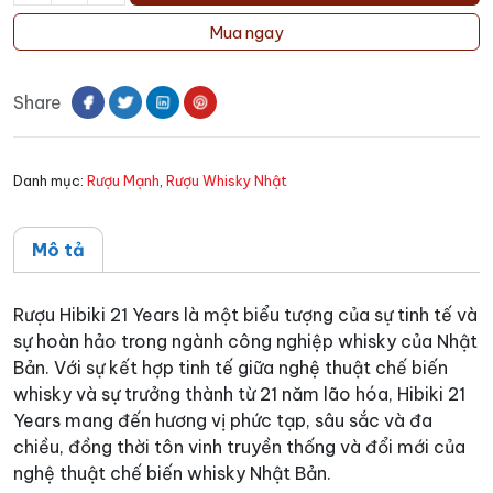
Hibiki
Mua ngay
21
Years
Share
số
lượng
Danh mục:
Rượu Mạnh
,
Rượu Whisky Nhật
Mô tả
Rượu Hibiki 21 Years là một biểu tượng của sự tinh tế và
sự hoàn hảo trong ngành công nghiệp whisky của Nhật
Bản. Với sự kết hợp tinh tế giữa nghệ thuật chế biến
whisky và sự trưởng thành từ 21 năm lão hóa, Hibiki 21
Years mang đến hương vị phức tạp, sâu sắc và đa
chiều, đồng thời tôn vinh truyền thống và đổi mới của
nghệ thuật chế biến whisky Nhật Bản.