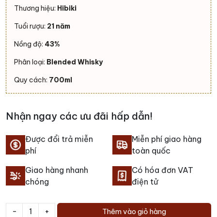
Thương hiệu:
Hibiki
Tuổi rượu:
21 năm
Nồng độ:
43%
Phân loại:
Blended Whisky
Quy cách:
700ml
Nhận ngay các ưu đãi hấp dẫn!
Được đổi trả miễn
Miễn phí giao hàng
phí
toàn quốc
Giao hàng nhanh
Có hóa đơn VAT
chóng
điện tử
-
+
Thêm vào giỏ hàng
Rượu