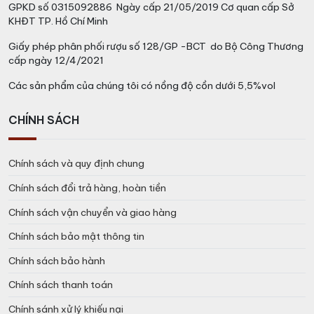
GPKD số 0315092886 Ngày cấp 21/05/2019 Cơ quan cấp Sở
KHĐT TP. Hồ Chí Minh
Giấy phép phân phối rượu số 128/GP -BCT do Bộ Công Thương
cấp ngày 12/4/2021
Các sản phẩm của chúng tôi có nồng độ cồn dưới 5,5%vol
CHÍNH SÁCH
Hương Vị Rượu Hibiki 21 Years
Chính sách và quy định chung
Chính sách đổi trả hàng, hoàn tiền
Kết hợp món ăn
: Hibiki 21 Years được thưởng thức một
mình, để tận hưởng tất cả các chi tiết phức tạp của
Chính sách vận chuyển và giao hàng
hương vị. Tuy nhiên, nó cũng đi kèm tốt với các loại hải
Chính sách bảo mật thông tin
sản, thịt đỏ nướng, hoặc các món tráng miệng có
hương vị đa dạng.
Chính sách bảo hành
Chính sách thanh toán
Phục vụ
: Whisky được thưởng thức ở nhiệt độ phòng
hoặc với một ít đá, tùy thuộc vào sở thích cá nhân của
Chính sánh xử lý khiếu nại