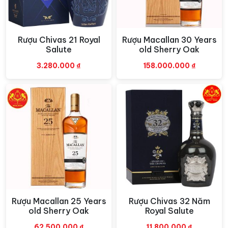
đồng người hâm mộ whisky trên khắp thế giới.
Rượu Chivas 21 Royal
Rượu Macallan 30 Years
Xem nhanh
Xem nhanh
Salute
old Sherry Oak
3.280.000
₫
158.000.000
₫
Rượu Hibiki 21 Years Cao Cấp
Hãng rượu Suntory – nhà sản xuất
Hibiki
Rượu Macallan 25 Years
Rượu Chivas 32 Năm
Xem nhanh
Xem nhanh
old Sherry Oak
Royal Salute
Hãng rượu Suntory, một trong những nhà sản xuất rượu
62.500.000
₫
11.800.000
₫