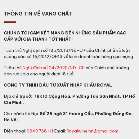
lượng trong thế giới rượu whisky. Hibiki không chỉ là
một dòng whisky cao cấp, mà còn là biểu tượng của
THÔNG TIN VỀ VANG CHẤT
văn hóa và truyền thống của Nhật Bản. Với tầm ảnh
hưởng và danh tiếng của mình, Hibiki đã thu hút sự
CHÚNG TÔI CAM KẾT MANG ĐẾN NHỮNG SẢN PHẨM CAO
quan tâm và tín nhiệm từ người yêu thưởng thức rượu
CẤP VỚI GIÁ THÀNH TỐT NHẤT!
trên khắp thế giới.
Tuân thủ Nghị định số 185/2013/NĐ-CP của Chính phủ và luật
Thưởng thức Rượu Hibiki 21 Years
quảng cáo số 16/2012/QH13 về kinh doanh bán hàng qua mạng.
Tuân thủ
Nghị định số 24/2020/NĐ-CP
của Chính phủ: không
Màu sắc:
Hibiki 21 Years có màu vàng sáng và óng
bán rượu bia cho người dưới 18 tuổi.
ánh, với ánh kim loại lấp lánh.
CÔNG TY TNHH ĐẦU TƯ XUẤT NHẬP KHẨU ROYAL
Hương vị:
Với hương thơm phức hợp của vani, mật ong,
Địa chỉ trụ sở:
78K10 Cộng Hòa, Phường Tân Sơn Nhất, TP Hồ
trái cây chín mọng như cam và mận, kèm theo ghi chú
Chí Minh.
của gỗ sồi từ quá trình ủ. Whisky có hương vị đa dạng,
phong phú và tròn trịa, với sự cân bằng hoàn hảo giữa
Chi nhánh Hà Nội:
Số 26 ngõ 31 Hoàng Cầu, Phường Đống Đa,
Hà Nội.
các thành phần.
Điện thoại:
0849 788 111
Email:
Royalwine.hn@gmail.com