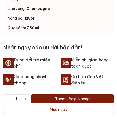
Loại vang
: Champagne
Nồng độ
: 12vol
Quy cách
: 750ml
Nhận ngay các ưu đãi hấp dẫn!
Được đổi trả miễn
Miễn phí giao hàng
phí
toàn quốc
Giao hàng nhanh
Có hóa đơn VAT
chóng
điện tử
-
+
Thêm vào giỏ hàng
Rượu
Femme
Mua ngay
De