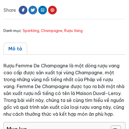
Champagne
Share
số
lượng
Danh mục:
Sparkling
,
Champagne
,
Rượu Vang
Mô tả
Rượu Femme De Champagne là một dòng rượu vang
cao cấp được sản xuất tại vùng Champagne, một
trong những vùng nổi tiếng nhất của Pháp về rượu
vang. Femme De Champagne được tạo ra bởi một nhà
sản xuất rượu nổi tiếng có tên là Maison Duval-Leroy.
Trong bài viết này, chúng ta sẽ cùng tìm hiểu về nguồn
gốc và quá trình sản xuất của loại rượu vang này, cũng
như cách thưởng thức và kết hợp món ăn phù hợp.