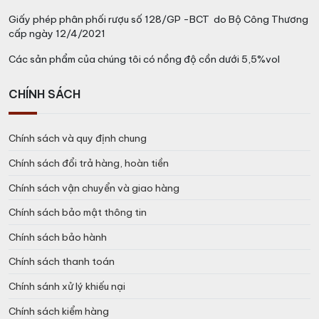
Hương vị của rượu Femme De
Giấy phép phân phối rượu số 128/GP -BCT do Bộ Công Thương
Champagne
cấp ngày 12/4/2021
Các sản phẩm của chúng tôi có nồng độ cồn dưới 5,5%vol
Rượu Femme De Champagne có hương vị phức tạp và
tinh tế, mang đến một trải nghiệm đa chiều trên vòm
CHÍNH SÁCH
miệng. Dưới đây là một số đặc điểm hương vị thường
được tìm thấy trong Femme De Champagne:
Chính sách và quy định chung
Hương vị bánh ngọt brioche: Femme De
Champagne thường mang một hương vị bánh ngọt,
Chính sách đổi trả hàng, hoàn tiền
bơi trong hương thơm của brioche tươi mới nướng.
Chính sách vận chuyển và giao hàng
Đây là một đặc điểm phổ biến trong rượu sâm
Chính sách bảo mật thông tin
panh cao cấp.
Hương vị vani: Hương vị vani tạo ra một sự ấm áp
Chính sách bảo hành
và tròn đầy cho Femme De Champagne. Nó
Chính sách thanh toán
thường là kết quả của quá trình lão hóa và làm
giàu trong chai.
Chính sánh xử lý khiếu nại
Hương gỗ: Rượu vang này có thể mang một chút
Chính sách kiểm hàng
hương gỗ từ quá trình lão hóa trong thùng gỗ sồi.