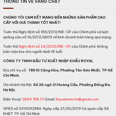
trong các năm 1990, 1995, 1996 và 2000, những năm
THÔNG TIN VỀ VANG CHẤT
vụ đáng nhớ trong lịch sử Champagne. Màu vàng óng
của rượu vang này kết hợp với các bong bóng tinh tế,
CHÚNG TÔI CAM KẾT MANG ĐẾN NHỮNG SẢN PHẨM CAO
tạo ra một hình ảnh hấp dẫn và hé lộ những hương vị
CẤP VỚI GIÁ THÀNH TỐT NHẤT!
phức hợp của sự trưởng thành sống động.
Tuân thủ Nghị định số 185/2013/NĐ-CP của Chính phủ và luật
Trên vòm miệng, Femme De Champagne Grand Cru
quảng cáo số 16/2012/QH13 về kinh doanh bán hàng qua mạng.
tạo ra một cảm giác tuyệt vời với sự kết hợp hoàn hảo
Tuân thủ
Nghị định số 24/2020/NĐ-CP
của Chính phủ: không
giữa hương vị mềm mại và mượt mà. Cảm nhận đầu
bán rượu bia cho người dưới 18 tuổi.
tiên là hương vị bánh ngọt brioche, vani và hương gỗ,
xen kẽ với hương trái cây cam quýt như chanh và quýt.
CÔNG TY TNHH ĐẦU TƯ XUẤT NHẬP KHẨU ROYAL
Đây là một cuvée tinh tế và cân bằng, với sự bền bỉ vô
Địa chỉ trụ sở:
78K10 Cộng Hòa, Phường Tân Sơn Nhất, TP Hồ
tận trên đầu lưỡi.
Chí Minh.
Để trải nghiệm hương vị hoàn hảo, hãy lưu ý bảo quản
Chi nhánh Hà Nội:
Số 26 ngõ 31 Hoàng Cầu, Phường Đống Đa,
cuvée của bạn. Tránh ánh sáng mạnh, cầm chai cẩn
Hà Nội.
thận và phục vụ nó ở nhiệt độ mát (từ 8-12°C). Điều
Điện thoại:
0849 788 111
Email:
Royalwine.hn@gmail.com
này sẽ giúp bạn tận hưởng tối đa những hương vị tinh tế
và sự tinh tế của Femme De Champagne Grand Cru.
GPKD số 0315092886 Ngày cấp 21/05/2019 Cơ quan cấp Sở
KHĐT TP. Hồ Chí Minh