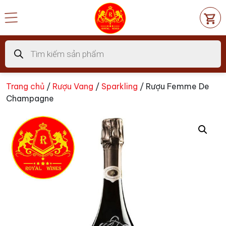
Chuyển
đến
nội
dung
Tìm
kiếm
sản
phẩm
Trang chủ
/
Rượu Vang
/
Sparkling
/ Rượu Femme De
Champagne