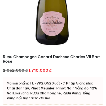
Rượu Champagne Canard Duchene Charles VII Brut
Rose
Giá
Giá
2.052.000
₫
1.710.000
₫
gốc
hiện
là:
tại
Mã sản phẩm
: TL-VP2.052
Xuất xứ
: Pháp
Giống nho
:
2.052.000 ₫.
là:
Chardonnay, Pinot Meunier, Pinot Noir
Nồng độ
: 12%
1.710.000 ₫.
Vol
Loại vang
: Rượu Champagne, Rượu Vang Hồng,
vang nổ
Quy cách
: 750ml