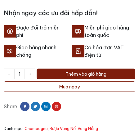
Nhận ngay các ưu đãi hấp dẫn!
Được đổi trả miễn
Miễn phí giao hàng
phí
toàn quốc
Giao hàng nhanh
Có hóa đơn VAT
chóng
điện tử
-
+
Thêm vào giỏ hàng
Rượu
Champagne
Mua ngay
Canard
Duchene
Share
Charles
VII
Brut
Danh mục:
Champagne
,
Rượu Vang Nổ
,
Vang Hồng
Rose
số