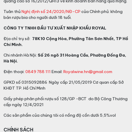
quảng cáo số 16/2012/QH13 về kinh doanh bán hàng qua mạng.
Tuân thủ
Nghị định số 24/2020/NĐ-CP
của Chính phủ: không
bán rượu bia cho người dưới 18 tuổi.
CÔNG TY TNHH ĐẦU TƯ XUẤT NHẬP KHẨU ROYAL
Địa chỉ trụ sở:
78K10 Cộng Hòa, Phường Tân Sơn Nhất, TP Hồ
Chí Minh.
Chi nhánh Hà Nội:
Số 26 ngõ 31 Hoàng Cầu, Phường Đống Đa,
Hà Nội.
Điện thoại:
0849 788 111
Email:
Royalwine.hn@gmail.com
GPKD số 0315092886 Ngày cấp 21/05/2019 Cơ quan cấp Sở
KHĐT TP. Hồ Chí Minh
Giấy phép phân phối rượu số 128/GP -BCT do Bộ Công Thương
cấp ngày 12/4/2021
Các sản phẩm của chúng tôi có nồng độ cồn dưới 5,5%vol
CHÍNH SÁCH