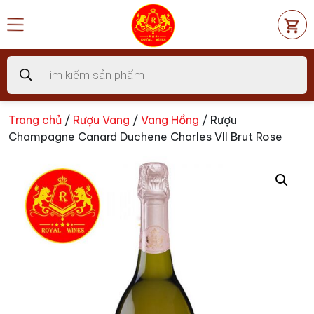
Chuyển
đến
nội
dung
Tìm
kiếm
sản
phẩm
Trang chủ
/
Rượu Vang
/
Vang Hồng
/ Rượu
Champagne Canard Duchene Charles VII Brut Rose