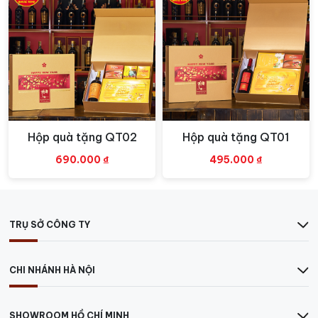
Hộp quà tặng QT02
Hộp quà tặng QT01
Xem nhanh
Xem nhanh
690.000
₫
495.000
₫
TRỤ SỞ CÔNG TY
Chi tiết về hộp quà tặng QT25.1
Catalogue hộp quà tết 2026
CHI NHÁNH HÀ NỘI
QT25.1
SHOWROOM HỒ CHÍ MINH