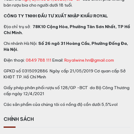
bán rượu bia cho người dưới 18 tuổi.
CÔNG TY TNHH ĐẦU TƯ XUẤT NHẬP KHẨU ROYAL
Catalogue hộp quà tết 2026 QT25.1
Địa chỉ trụ sở:
78K10 Cộng Hòa, Phường Tân Sơn Nhất, TP Hồ
Chí Minh.
*Thời gian đặt hàng:
Chi nhánh Hà Nội:
Số 26 ngõ 31 Hoàng Cầu, Phường Đống Đa,
Hà Nội.
Từ 1 – 2 ngày đối với những đơn hàng dưới 15 Hộp
quà
Điện thoại:
0849 788 111
Email:
Royalwine.hn@gmail.com
Từ 2 – 3 ngày đối với những đơn hàng từ 15 – 50
GPKD số 0315092886 Ngày cấp 21/05/2019 Cơ quan cấp Sở
Hộp quà
KHĐT TP. Hồ Chí Minh
Từ 3 – 5 ngày đối với những đơn hàng từ 50 – 100
Hộp quà
Giấy phép phân phối rượu số 128/GP -BCT do Bộ Công Thương
cấp ngày 12/4/2021
Từ 5 – 10 ngày đối với những đơn hàng từ 100 –
1.000 Hộp quà
Các sản phẩm của chúng tôi có nồng độ cồn dưới 5,5%vol
Từ 10 – 15 ngày đối với những đơn hàng trên 1.000
Hộp quà
CHÍNH SÁCH
*Giao Hàng: