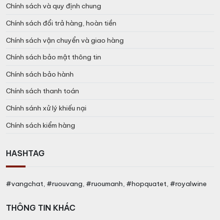
Chính sách và quy định chung
Miễn phí giao hàng tại Hà Nội, Đà Nẵng và TP. Hồ
Chí Minh.
Chính sách đổi trả hàng, hoàn tiền
Miễn phí in ấn Logo, Tên doanh nghiệp với 50 Hộp
Chính sách vận chuyển và giao hàng
quà trở lên.
Chính sách bảo mật thông tin
Với những đơn hàng khác, cước vận chuyển sẽ tùy
điều kiện thực tế phát sinh.
Chính sách bảo hành
Để đảm bảo giao hàng nhanh hơn, Quý khách vui
Chính sách thanh toán
lòng sử dụng địa chỉ doanh nghiệp.
Chính sánh xử lý khiếu nại
Chính sách kiểm hàng
HASHTAG
#vangchat, #ruouvang, #ruoumanh, #hopquatet, #royalwine
THÔNG TIN KHÁC