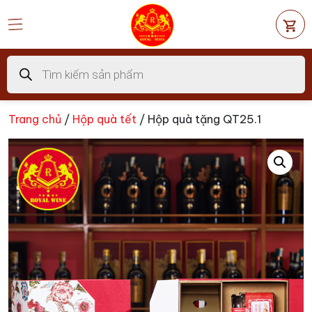
Chuyển
đến
nội
dung
Tìm
kiếm
sản
phẩm
Trang chủ
/
Hộp quà tết
/ Hộp quà tặng QT25.1