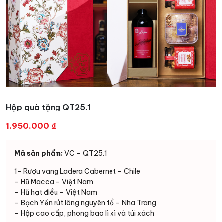
Hộp quà tặng QT25.1
1.950.000
₫
Mã sản phẩm:
VC – QT25.1
1- Rượu vang Ladera Cabernet – Chile
– Hũ Macca – Việt Nam
– Hũ hạt điều – Việt Nam
– Bạch Yến rút lông nguyên tổ – Nha Trang
– Hộp cao cấp, phong bao lì xì và túi xách