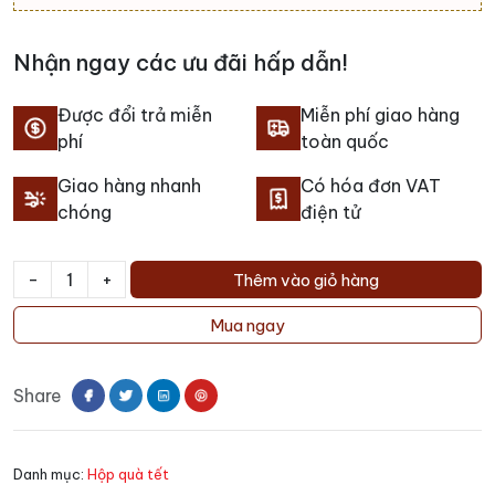
Nhận ngay các ưu đãi hấp dẫn!
Được đổi trả miễn
Miễn phí giao hàng
phí
toàn quốc
Giao hàng nhanh
Có hóa đơn VAT
chóng
điện tử
-
+
Thêm vào giỏ hàng
Hộp
quà
Mua ngay
tặng
QT25.1
Share
số
lượng
Danh mục:
Hộp quà tết