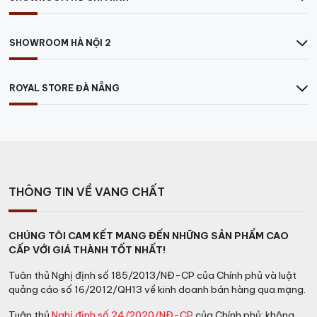
Hộp quà Tết
rượu vang 2026 QT25.1 không chỉ là món
quà vật chất mà còn chứa đựng những thông điệp sâu
sắc về sự may mắn, thịnh vượng và hạnh phúc trong
SHOWROOM HÀ NỘI 2
năm mới. Với sự kết hợp của rượu vang hảo hạng và
các món ăn đặc sản, món quà này sẽ là cầu nối gắn
ROYAL STORE ĐÀ NẴNG
kết tình cảm giữa người tặng và người nhận. Đây chính
là cách hoàn hảo để bạn gửi gắm những lời chúc sức
khỏe, an khang thịnh vượng và vạn sự như ý.
THÔNG TIN VỀ VANG CHẤT
CHÚNG TÔI CAM KẾT MANG ĐẾN NHỮNG SẢN PHẨM CAO
CẤP VỚI GIÁ THÀNH TỐT NHẤT!
Tuân thủ Nghị định số 185/2013/NĐ-CP của Chính phủ và luật
quảng cáo số 16/2012/QH13 về kinh doanh bán hàng qua mạng.
Tuân thủ
Nghị định số 24/2020/NĐ-CP
của Chính phủ: không