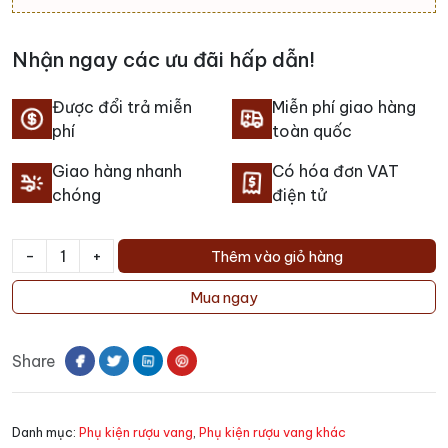
Nhận ngay các ưu đãi hấp dẫn!
Được đổi trả miễn
Miễn phí giao hàng
phí
toàn quốc
Giao hàng nhanh
Có hóa đơn VAT
chóng
điện tử
-
+
Thêm vào giỏ hàng
Hộp
da
Mua ngay
đơn
rượu
Share
vang
số
lượng
Danh mục:
Phụ kiện rượu vang
,
Phụ kiện rượu vang khác