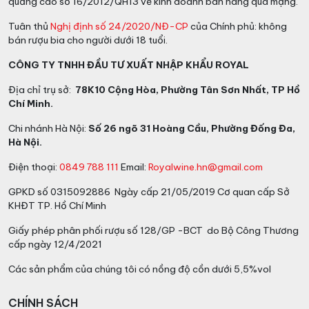
quảng cáo số 16/2012/QH13 về kinh doanh bán hàng qua mạng.
Tuân thủ
Nghị định số 24/2020/NĐ-CP
của Chính phủ: không
bán rượu bia cho người dưới 18 tuổi.
CÔNG TY TNHH ĐẦU TƯ XUẤT NHẬP KHẨU ROYAL
Địa chỉ trụ sở:
78K10 Cộng Hòa, Phường Tân Sơn Nhất, TP Hồ
Chí Minh.
Chi nhánh Hà Nội:
Số 26 ngõ 31 Hoàng Cầu, Phường Đống Đa,
Hà Nội.
Điện thoại:
0849 788 111
Email:
Royalwine.hn@gmail.com
GPKD số 0315092886 Ngày cấp 21/05/2019 Cơ quan cấp Sở
KHĐT TP. Hồ Chí Minh
Giấy phép phân phối rượu số 128/GP -BCT do Bộ Công Thương
cấp ngày 12/4/2021
Các sản phẩm của chúng tôi có nồng độ cồn dưới 5,5%vol
CHÍNH SÁCH