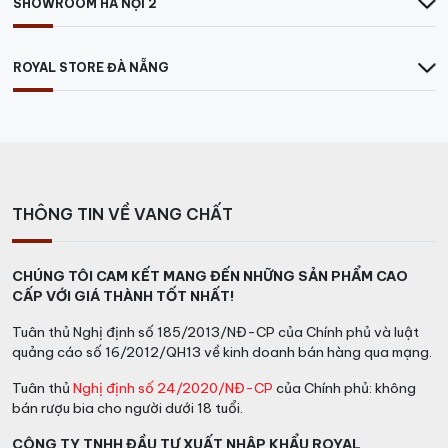
phục vụ trong một bình rượu nhỏ đến cỡ vừa được
SHOWROOM HÀ NỘI 2
ướp lạnh.
Rượu vang trắng và Rosé:
Việc khử màu là không
ROYAL STORE ĐÀ NẴNG
cần thiết, mặc dù bạn có thể sử dụng một bình ướp
lạnh nhỏ.
Cách sử dụng Decanter
Rót rượu vào bình rượu để nó chạm vào các cạnh của
ly. Bạn muốn làm điều này để có nhiều oxy tiếp xúc với
THÔNG TIN VỀ VANG CHẤT
bề mặt của rượu. Cũng có thể dùng tay để xoay cổ
decanter cho rượu được thở nhanh hơn. Quá trình khử
CHÚNG TÔI CAM KẾT MANG ĐẾN NHỮNG SẢN PHẨM CAO
màu mất từ ​​15 phút đến 3 giờ và thời gian trung bình là
CẤP VỚI GIÁ THÀNH TỐT NHẤT!
khoảng 40 phút.
Ví dụ:
Tuân thủ Nghị định số 185/2013/NĐ-CP của Chính phủ và luật
Rượu vang toàn thân:
Những loại rượu này mất
quảng cáo số 16/2012/QH13 về kinh doanh bán hàng qua mạng.
nhiều thời gian nhất, dự kiến ​​khoảng 1 – 2 giờ
Tuân thủ
Nghị định số 24/2020/NĐ-CP
của Chính phủ: không
Rượu vang giá rẻ:
Rượu vang giá rẻ thường cần
bán rượu bia cho người dưới 18 tuổi.
oxy để cải thiện mùi hương. Bạn có thể làm điều
này bằng cách đổ một lượng nhỏ vào bình
CÔNG TY TNHH ĐẦU TƯ XUẤT NHẬP KHẨU ROYAL