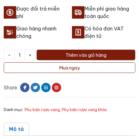
Được đổi trả miễn
Miễn phí giao hàng
phí
toàn quốc
Giao hàng nhanh
Có hóa đơn VAT
chóng
điện tử
-
+
Thêm vào giỏ hàng
Decanter
pha
Mua ngay
lê
số
Share
lượng
Danh mục:
Phụ kiện rượu vang
,
Phụ kiện rượu vang khác
Mô tả