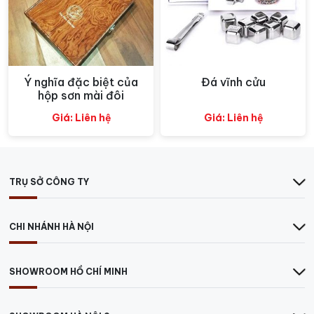
Ý nghĩa đặc biệt của
Đá vĩnh cửu
Xem nhanh
Xem nhanh
hộp sơn mài đôi
Giá: Liên hệ
Giá: Liên hệ
TRỤ SỞ CÔNG TY
Rượu vang đỏ toàn thân
(Cabernet Sauvignon,
Petite Sirah, Tannat, Monastrell, Tempranillo…) Sử
CHI NHÁNH HÀ NỘI
dụng một bình decanter pha lê có đế rộng.
Rượu vang đỏ thân trung bình
(Merlot,
Sangiovese, Barbera, Dolcetto…) decanter cỡ
SHOWROOM HỒ CHÍ MINH
trung bình.
Rượu vang đỏ thân nhẹ
(Pinot Noir, Beaujolais…)