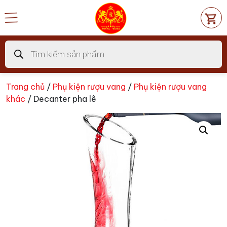
Chuyển
đến
nội
dung
Tìm
kiếm
sản
phẩm
Trang chủ
/
Phụ kiện rượu vang
/
Phụ kiện rượu vang
khác
/ Decanter pha lê