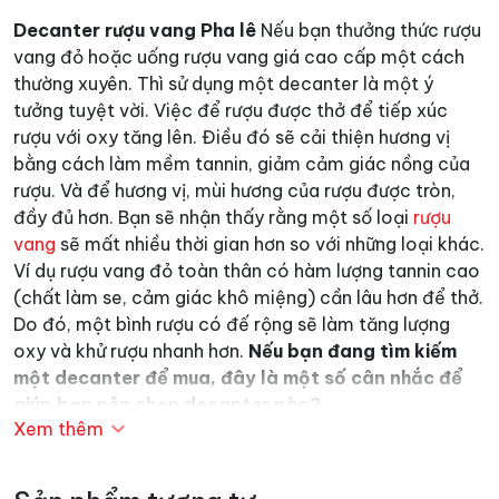
Decanter rượu vang Pha lê
Nếu bạn thưởng thức rượu
vang đỏ hoặc uống rượu vang giá cao cấp một cách
thường xuyên. Thì sử dụng một decanter là một ý
tưởng tuyệt vời. Việc để rượu được thở để tiếp xúc
rượu với oxy tăng lên. Điều đó sẽ cải thiện hương vị
bằng cách làm mềm tannin, giảm cảm giác nồng của
rượu. Và để hương vị, mùi hương của rượu được tròn,
đầy đủ hơn. Bạn sẽ nhận thấy rằng một số loại
rượu
vang
sẽ mất nhiều thời gian hơn so với những loại khác.
Ví dụ rượu vang đỏ toàn thân có hàm lượng tannin cao
(chất làm se, cảm giác khô miệng) cần lâu hơn để thở.
Do đó, một bình rượu có đế rộng sẽ làm tăng lượng
oxy và khử rượu nhanh hơn.
Nếu bạn đang tìm kiếm
một decanter để mua, đây là một số cân nhắc để
giúp bạn nên chọn decanter nào?
Xem thêm
Mục lục