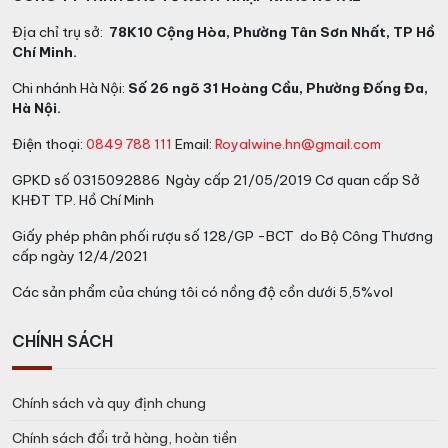
decanter. Sau đó đóng nút chai lại và lắc nó trước
Địa chỉ trụ sở:
78K10 Cộng Hòa, Phường Tân Sơn Nhất, TP Hồ
khi bạn đổ phần còn lại vào bình decanter. Đợi
Chí Minh.
khoảng 20 phút.
Chi nhánh Hà Nội:
Số 26 ngõ 31 Hoàng Cầu, Phường Đống Đa,
Rượu vang đỏ cũ:
Tùy theo phong cách nhưng hầu
Hà Nội.
hết sẽ mất khoảng 2 giờ
Điện thoại:
0849 788 111
Email:
Royalwine.hn@gmail.com
Một số loại rượu vang đỏ hảo hạng có chứa trầm tích
(phổ biến trong các loại rượu vang đỏ cũ). Có thể khử
GPKD số 0315092886 Ngày cấp 21/05/2019 Cơ quan cấp Sở
KHĐT TP. Hồ Chí Minh
rượu để loại bỏ trầm tích.
Một cách khác là đặt một bộ lọc bằng thép không gỉ
Giấy phép phân phối rượu số 128/GP -BCT do Bộ Công Thương
(chẳng hạn như bộ lọc trà
) trên đỉnh của decanter để
cấp ngày 12/4/2021
lọc trầm tích. Một phương pháp khác phổ biến trong
Các sản phẩm của chúng tôi có nồng độ cồn dưới 5,5%vol
các nhà hàng là sử dụng một cây nến đặt dưới cổ chai
cho biết khi nào rượu có cặn.
CHÍNH SÁCH
Làm sạch Decanter pha lê
Chính sách và quy định chung
Cho dù bạn xả bao nhiêu nước qua bình decanter nó
vẫn sẽ còn vẩn mờ màu rượu. Không bao giờ đặt giấm
Chính sách đổi trả hàng, hoàn tiền