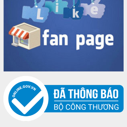
Bạn đã nhận thấy rằng có rất nhiều loại bình khác nhau
được sử dụng. Bình pha lê bền, đẹp hơn và do đó nó
thường được sử dụng. Trong khi bình thủy tinh có thành
dày hơn và hình dạng đơn giản hơn. Tất nhiên bạn nên
dùng một bình thủy tinh tiêu chuẩn với thành mỏng và
hình dạng lạ mắt (trừ khi nó được làm bằng thủy tinh
borosilicate).