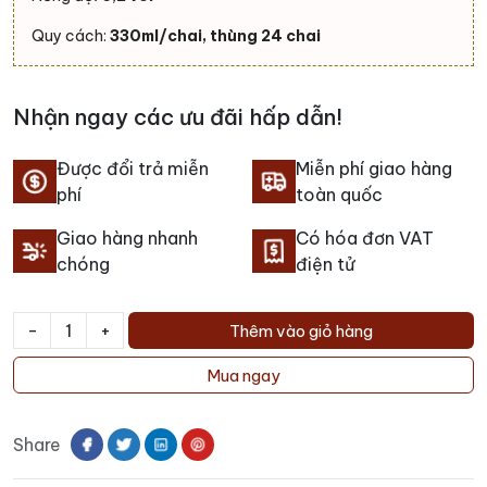
Quy cách:
330ml/chai, thùng 24 chai
Nhận ngay các ưu đãi hấp dẫn!
Được đổi trả miễn
Miễn phí giao hàng
phí
toàn quốc
Giao hàng nhanh
Có hóa đơn VAT
chóng
điện tử
-
+
Thêm vào giỏ hàng
Bia
Wipers
Mua ngay
Times
Blond
Share
số
lượng