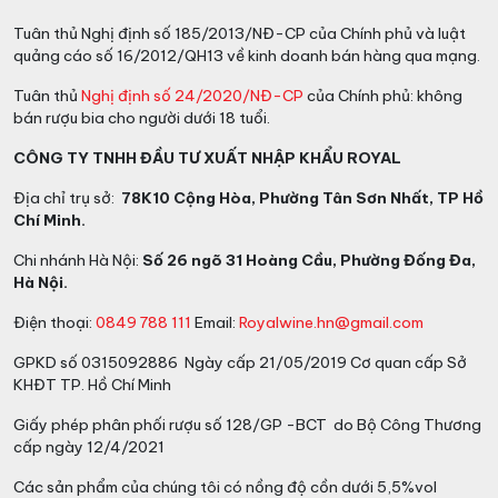
Tuân thủ Nghị định số 185/2013/NĐ-CP của Chính phủ và luật
quảng cáo số 16/2012/QH13 về kinh doanh bán hàng qua mạng.
Tuân thủ
Nghị định số 24/2020/NĐ-CP
của Chính phủ: không
bán rượu bia cho người dưới 18 tuổi.
CÔNG TY TNHH ĐẦU TƯ XUẤT NHẬP KHẨU ROYAL
Địa chỉ trụ sở:
78K10 Cộng Hòa, Phường Tân Sơn Nhất, TP Hồ
Chí Minh.
Chi nhánh Hà Nội:
Số 26 ngõ 31 Hoàng Cầu, Phường Đống Đa,
Hà Nội.
Điện thoại:
0849 788 111
Email:
Royalwine.hn@gmail.com
GPKD số 0315092886 Ngày cấp 21/05/2019 Cơ quan cấp Sở
KHĐT TP. Hồ Chí Minh
Giấy phép phân phối rượu số 128/GP -BCT do Bộ Công Thương
cấp ngày 12/4/2021
Các sản phẩm của chúng tôi có nồng độ cồn dưới 5,5%vol