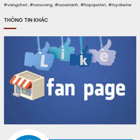
#vangchat, #ruouvang, #ruoumanh, #hopquatet, #royalwine
THÔNG TIN KHÁC