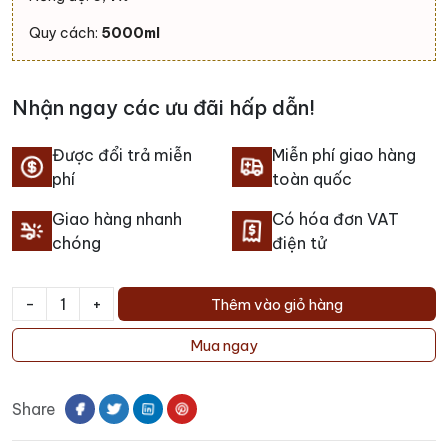
Quy cách:
5000ml
Nhận ngay các ưu đãi hấp dẫn!
Được đổi trả miễn
Miễn phí giao hàng
phí
toàn quốc
Giao hàng nhanh
Có hóa đơn VAT
chóng
điện tử
-
+
Thêm vào giỏ hàng
Bia
Monchshof
Mua ngay
Kellerbier
5L
Share
số
lượng