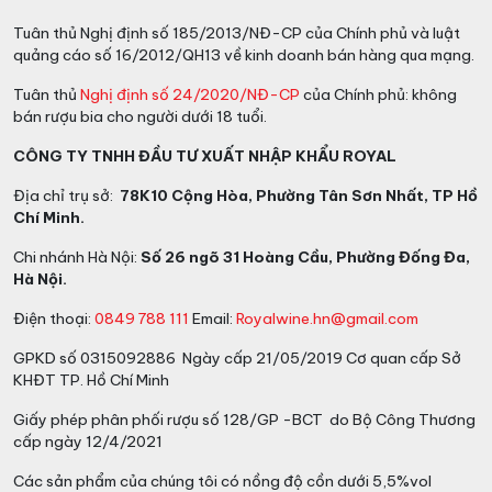
Tuân thủ Nghị định số 185/2013/NĐ-CP của Chính phủ và luật
quảng cáo số 16/2012/QH13 về kinh doanh bán hàng qua mạng.
Tuân thủ
Nghị định số 24/2020/NĐ-CP
của Chính phủ: không
bán rượu bia cho người dưới 18 tuổi.
CÔNG TY TNHH ĐẦU TƯ XUẤT NHẬP KHẨU ROYAL
Địa chỉ trụ sở:
78K10 Cộng Hòa, Phường Tân Sơn Nhất, TP Hồ
Chí Minh.
Chi nhánh Hà Nội:
Số 26 ngõ 31 Hoàng Cầu, Phường Đống Đa,
Hà Nội.
Điện thoại:
0849 788 111
Email:
Royalwine.hn@gmail.com
GPKD số 0315092886 Ngày cấp 21/05/2019 Cơ quan cấp Sở
KHĐT TP. Hồ Chí Minh
Giấy phép phân phối rượu số 128/GP -BCT do Bộ Công Thương
cấp ngày 12/4/2021
Các sản phẩm của chúng tôi có nồng độ cồn dưới 5,5%vol