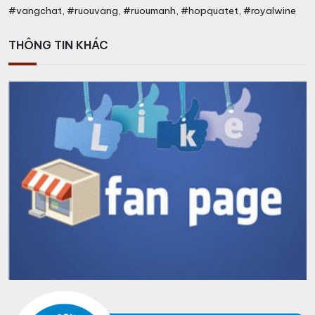
#vangchat, #ruouvang, #ruoumanh, #hopquatet, #royalwine
THÔNG TIN KHÁC