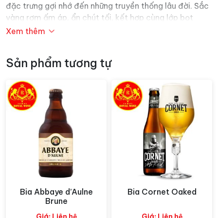
đặc trưng gợi nhớ đến những truyền thống lâu đời. Sắc
vàng rơm ấm áp, ẩn chút tối, kết hợp cùng lớp bọt
trắng mịn như nhung, tan chậm rãi, tạo nên một màn
Xem thêm
trình diễn thị giác đầy mời gọi, khơi gợi sự tò mò về
hương vị ẩn chứa bên trong.
Sản phẩm tương tự
Bia Abbaye d’Aulne
Bia Cornet Oaked
Xem nhanh
Xem nhanh
Brune
Giá: Liên hệ
Giá: Liên hệ