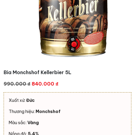
Bia Monchshof Kellerbier 5L
Giá
Giá
990.000
₫
840.000
₫
gốc
hiện
là:
tại
Xuất xứ:
Đức
990.000 ₫.
là:
Thương hiệu:
Monchshof
840.000 ₫.
Màu sắc:
Vàng
Nồng độ:
5,4%