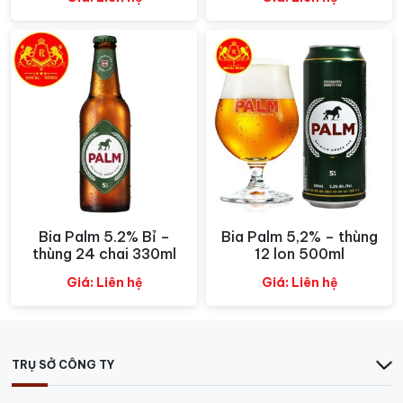
Bia Monchshof Kellerbier 5L
Điểm nhấn của Monchshof Kellerbier nằm ở hương
thơm tinh tế, một sự hòa quyện bất ngờ giữa nét tươi
mát của trái cây, tựa như dâu tây chín mọng, cùng
chút ấm áp, dịu dàng của caramel cổ điển, nhưng
Bia Palm 5.2% Bỉ –
Bia Palm 5,2% – thùng
Xem nhanh
Xem nhanh
không hề mang đến cảm giác ngọt ngấy. Khi chạm
thùng 24 chai 330ml
12 lon 500ml
môi, bia lan tỏa sự mềm mại, mượt mà, đặc trưng của
dòng Kellerbier. Hậu vị kéo dài, tươi mới, như một lời
Giá: Liên hệ
Giá: Liên hệ
mời gọi bạn thưởng thức thêm, đặc biệt khi kết hợp
cùng những món ăn đậm đà, hứa hẹn một trải nghiệm
ẩm thực khó quên.
TRỤ SỞ CÔNG TY