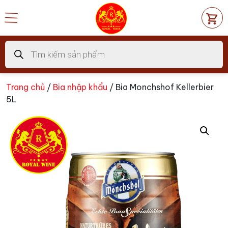
Chuyển
đến
nội
dung
Tìm
kiếm
sản
phẩm
Trang chủ
/
Bia nhập khẩu
/ Bia Monchshof Kellerbier
5L